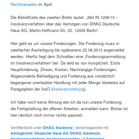
Rechtsanwalts
im April.
Die Betreffzeile des zweiten Briefs lautet: „36d IN 1206/13 –
Insolvenzverfahren über das Vermögen von DHAG Deutsche
Haus AG, Martin-Hoffmann-Str. 22, 12435 Berlin“.
Hier geht es um unsere Forderungen. Die Forderung muss in
zweifacher Ausfertigung bis spätestens 22.08.2013 angemeldet
werden. Hierfür liegt dem Schreiben eine „Forderungsanmeldung
im Insolvenzverfahren“ bei. Da wird es nun kompliziert. Erste
Hauptforderung, Zinsen, Kosten, Nachrangige Forderungen,
Abgesonderte Befriedigung und Forderung aus vorsätzlich
begangener unerlaubter Handlung mit jeder Menge Verweise auf
Paragraphen der InsO (
Insolvenzordnung
).
Ich habe noch keine Ahnung wie ich da nun unsere Forderung,
die Fertigstellung der offenen Arbeiten, anmelden kann. Bisher ist
hier nämlich noch immer nichts passiert.
Veröffentlicht unter
DHAG
,
Insolvenz
|
Verschlagwortet mit
Amtsgericht
,
Deutsche Haus AG
,
DHAG
,
Insolvenz
,
Insolvenzverfahren
,
Insolvenzverwalter
|
2
Antworten