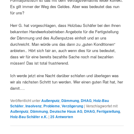
Formaljuristisch ist das mit dem Vertragsverhältnis leider korrekt.
Es gilt immer der Weg des Geldes. Aber was bedeutet das nun
für uns?
Herr G. hat vorgeschlagen, dass Holzbau Schäfer bei den ihnen
bekannten Handwerksbetrieben Angebote für die Fertigstellung
der Dämmung und des Außenputzes einholt und an uns
durchreicht. Man würde uns das dann zu „guten Konditionen“
anbieten.. Hört sich fair an, auch wenn dies für uns bedeutet,
dass wir für eine bereits bezahlte Sache noch mal bezahlen
müssen! Das ist total frustrierend.
Ich werde jetzt eine Nacht darüber schlafen und überlegen was
wir als nächsten Schritt tun werden. Wer einen guten Rat hat, her
damit….
Veröffentlicht unter
Außenputz
,
Dämmung
,
DHAG
,
Holz-Bau
Schäfer
,
Insolvenz
,
Probleme
,
Verzögerung
|
Verschlagwortet mit
Außenputz
,
Dämmung
,
Deutsche Haus AG
,
DHAG
,
Fertigstellung
,
Holz-Bau Schäfer e.K.
|
25
Antworten