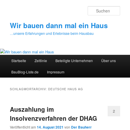
Zum
Zum
primären
sekundären
Such
Inhalt
Inhalt
springen
springen
Wir bauen dann mal ein Haus
…unsere Erfahrungen und Erlebnisse beim Hausbau
Hauptmenü
Startseite
Zeitlinie
Beteiligte Unternehmen
Über uns
BauBlog-Liste.de
Impressum
SCHLAGWORTARCHIV:
DEUTSCHE HAUS AG
Auszahlung im
2
Insolvenzverfahren der DHAG
Veröffentlicht am
14. August 2021
von
Der Bauherr