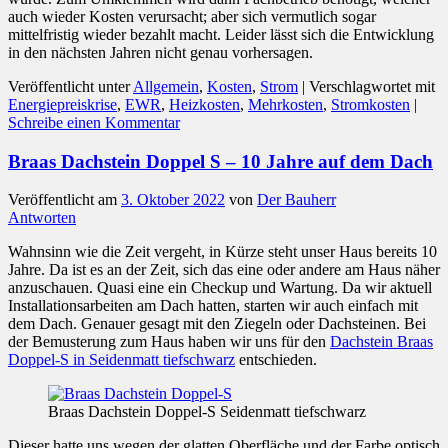
auch wieder Kosten verursacht; aber sich vermutlich sogar
mittelfristig wieder bezahlt macht. Leider lässt sich die Entwicklung
in den nächsten Jahren nicht genau vorhersagen.
Veröffentlicht unter
Allgemein
,
Kosten
,
Strom
|
Verschlagwortet mit
Energiepreiskrise
,
EWR
,
Heizkosten
,
Mehrkosten
,
Stromkosten
|
Schreibe einen Kommentar
Braas Dachstein Doppel S – 10 Jahre auf dem Dach
Veröffentlicht am
3. Oktober 2022
von
Der Bauherr
Antworten
Wahnsinn wie die Zeit vergeht, in Kürze steht unser Haus bereits 10
Jahre. Da ist es an der Zeit, sich das eine oder andere am Haus näher
anzuschauen. Quasi eine ein Checkup und Wartung. Da wir aktuell
Installationsarbeiten am Dach hatten, starten wir auch einfach mit
dem Dach. Genauer gesagt mit den Ziegeln oder Dachsteinen. Bei
der Bemusterung zum Haus haben wir uns für den
Dachstein Braas
Doppel-S in Seidenmatt tiefschwarz
entschieden.
Braas Dachstein Doppel-S Seidenmatt tiefschwarz
Dieser hatte uns wegen der glatten Oberfläche und der Farbe optisch