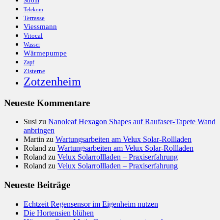
Strom
Telekom
Terrasse
Viessmann
Vitocal
Wasser
Wärmepumpe
Zapf
Zisterne
Zotzenheim
Neueste Kommentare
Susi
zu
Nanoleaf Hexagon Shapes auf Raufaser-Tapete Wand
anbringen
Martin
zu
Wartungsarbeiten am Velux Solar-Rollladen
Roland
zu
Wartungsarbeiten am Velux Solar-Rollladen
Roland
zu
Velux Solarrollladen – Praxiserfahrung
Roland
zu
Velux Solarrollladen – Praxiserfahrung
Neueste Beiträge
Echtzeit Regensensor im Eigenheim nutzen
Die Hortensien blühen