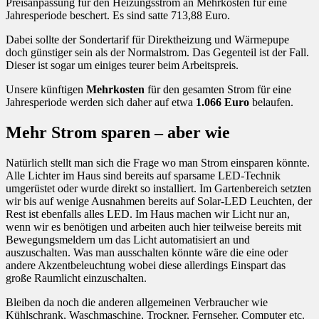
Preisanpassung für den Heizungsstrom an Mehrkosten für eine
Jahresperiode beschert. Es sind satte 713,88 Euro.
Dabei sollte der Sondertarif für Direktheizung und Wärmepupe
doch günstiger sein als der Normalstrom. Das Gegenteil ist der Fall.
Dieser ist sogar um einiges teurer beim Arbeitspreis.
Unsere künftigen
Mehrkosten
für den gesamten Strom für eine
Jahresperiode werden sich daher auf etwa
1.066 Euro
belaufen.
Mehr Strom sparen – aber wie
Natürlich stellt man sich die Frage wo man Strom einsparen könnte.
Alle Lichter im Haus sind bereits auf sparsame LED-Technik
umgerüstet oder wurde direkt so installiert. Im Gartenbereich setzten
wir bis auf wenige Ausnahmen bereits auf Solar-LED Leuchten, der
Rest ist ebenfalls alles LED. Im Haus machen wir Licht nur an,
wenn wir es benötigen und arbeiten auch hier teilweise bereits mit
Bewegungsmeldern um das Licht automatisiert an und
auszuschalten. Was man ausschalten könnte wäre die eine oder
andere Akzentbeleuchtung wobei diese allerdings Einspart das
große Raumlicht einzuschalten.
Bleiben da noch die anderen allgemeinen Verbraucher wie
Kühlschrank, Waschmaschine, Trockner, Fernseher, Computer etc.