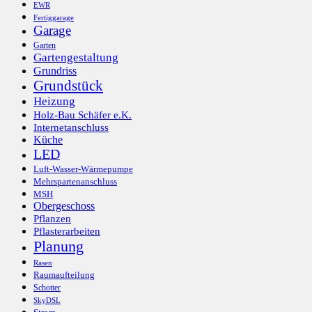
EWR
Fertiggarage
Garage
Garten
Gartengestaltung
Grundriss
Grundstück
Heizung
Holz-Bau Schäfer e.K.
Internetanschluss
Küche
LED
Luft-Wasser-Wärmepumpe
Mehrspartenanschluss
MSH
Obergeschoss
Pflanzen
Pflasterarbeiten
Planung
Rasen
Raumaufteilung
Schotter
SkyDSL