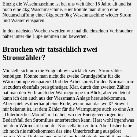
Einzig die Waschmaschine ist bei uns weit über 15 Jahre alt und ist
noch eine 4kg Waschmaschine. Hier könnte man durch eine
Neuanschaffung einer 8kg oder 9kg Waschmaschine wieder Strom
und Wasser einsparen.
In den nächsten Wochen werden wir mal die einzelnen Verbraucher
näher unter die Lupe nehmen und bewerten.
Brauchen wir tatsächlich zwei
Stromzähler?
Mir stellt sich nun die Frage ob wir wirklich zwei Stromzähler
benötigen. Könnte man nicht die zweite Grundgebühr für die
Wärmepumpe einsparen? Und der Arbeitspreis für den Normalstrom
ist zudem ebenfalls preisgünstiger. Klar, durch den zweiten Zähler
hat man den Verbrauch der Wärmepumpe im Blick, aber vielleicht
kann ich den auch aus der Viessmann Anlage herausbekommen.
Aber spielt es überhaupt eine Rolle, wenn man das weiß? Soweit
mir bekannt ist, ist dem Zähler für die Wärmpumpe auch so eine Art
„Unterbrecher-Modul“ mit dabei, wo der Energieversorgen im
Bedarfsfall den Stromfluss unterbrechen kann. Hast wohl irgendwas
mit dem Wärmetarif und der Konstellation zu tun. Aber bisher habe
ich noch nie mitbekommen das eine Unterbrechung ausgelöst
wurde. Zum Umklemmen wird dann Fachbetrieb benötigt, welcher