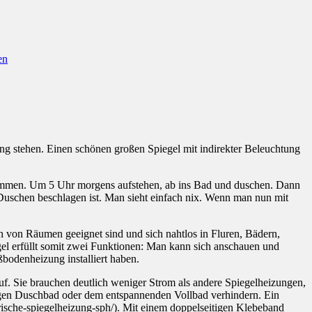
en
 stehen. Einen schönen großen Spiegel mit indirekter Beleuchtung
ekommen. Um 5 Uhr morgens aufstehen, ab ins Bad und duschen. Dann
Duschen beschlagen ist. Man sieht einfach nix. Wenn man nun mit
 von Räumen geeignet sind und sich nahtlos in Fluren, Bädern,
gel erfüllt somit zwei Funktionen: Man kann sich anschauen und
bodenheizung installiert haben.
auf. Sie brauchen deutlich weniger Strom als andere Spiegelheizungen,
bigen Duschbad oder dem entspannenden Vollbad verhindern. Ein
rische-spiegelheizung-sph/). Mit einem doppelseitigen Klebeband