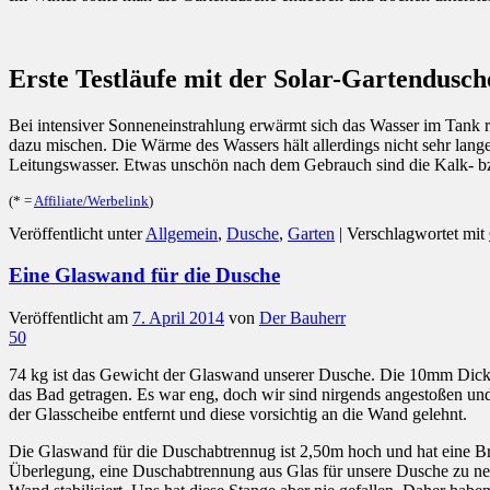
Erste Testläufe mit der Solar-Gartendusch
Bei intensiver Sonneneinstrahlung erwärmt sich das Wasser im Tank r
dazu mischen. Die Wärme des Wassers hält allerdings nicht sehr lang
Leitungswasser. Etwas unschön nach dem Gebrauch sind die Kalk- bz
(* =
Affiliate/Werbelink
)
Veröffentlicht unter
Allgemein
,
Dusche
,
Garten
|
Verschlagwortet mit
Eine Glaswand für die Dusche
Veröffentlicht am
7. April 2014
von
Der Bauherr
50
74 kg ist das Gewicht der Glaswand unserer Dusche. Die 10mm Dicke 
das Bad getragen. Es war eng, doch wir sind nirgends angestoßen un
der Glasscheibe entfernt und diese vorsichtig an die Wand gelehnt.
Die Glaswand für die Duschabtrennug ist 2,50m hoch und hat eine Bre
Überlegung, eine Duschabtrennung aus Glas für unsere Dusche zu ne