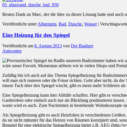
Besten Dank an Marc, der die Idee zu dieser Lösung hatte und auch u
Veröffentlicht unter
Allgemein
,
Bad
,
Dusche
,
Wasser
|
Verschlagworte
Eine Heizung für den Spiegel
Veröffentlicht am
8. August 2013
von
Der Bauherr
Antworten
In unserem Badezimmer haben wir al
wäre unser Favorit. Momentan stöbern wir in vielen Shops und Portal
Zufällig bin ich auch auf das Thema Spiegelheizung für Badezimmers
will man sich rasieren oder die Frisur richten. Geht aber nicht, d
einem Tuch über den Spiegel wischt, gibt es meist mehr Schlieren al
Eine Spiegelheizung kann hier Abhilfe schaffen. Hier gibt es versc
Garderoben oder einfach auch nur als Blickfang positionieren lassen
warm wird es auch. Zum Nachrüsten in bestehende Wohnkonzepte sicher
Als Spiegelheizung gibt es auch Heizfolien in verschiedenen Größen. 
da sie nicht mitunter für das Heizen von Räumen konzipiert sind, s
Beispiel für eine elektrische Spiegelheizung bietet z.B. AEG (http: