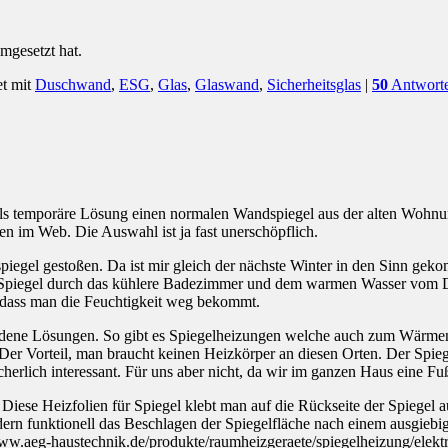
mgesetzt hat.
t mit
Duschwand
,
ESG
,
Glas
,
Glaswand
,
Sicherheitsglas
|
50
Antwort
s temporäre Lösung einen normalen Wandspiegel aus der alten Wohnung
en im Web. Die Auswahl ist ja fast unerschöpflich.
piegel gestoßen. Da ist mir gleich der nächste Winter in den Sinn g
a der Spiegel durch das kühlere Badezimmer und dem warmen Wasser vom 
s dass man die Feuchtigkeit weg bekommt.
hiedene Lösungen. So gibt es Spiegelheizungen welche auch zum Wärmen
. Der Vorteil, man braucht keinen Heizkörper an diesen Orten. Der Spie
lich interessant. Für uns aber nicht, da wir im ganzen Haus eine Fuß
Diese Heizfolien für Spiegel klebt man auf die Rückseite der Spiegel 
ondern funktionell das Beschlagen der Spiegelfläche nach einem ausgie
//www.aeg-haustechnik.de/produkte/raumheizgeraete/spiegelheizung/elekt