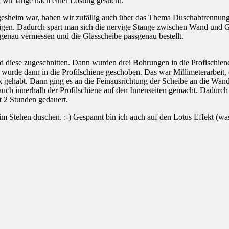
n wir lange nach einer Lösung gesucht.
esheim war, haben wir zufällig auch über das Thema Duschabtrennungen
tigen. Dadurch spart man sich die nervige Stange zwischen Wand und Gl
enau vermessen und die Glasscheibe passgenau bestellt.
und diese zugeschnitten. Dann wurden drei Bohrungen in die Profischien
 wurde dann in die Profilschiene geschoben. Das war Millimeterarbeit
ück gehabt. Dann ging es an die Feinausrichtung der Scheibe an die Wa
ch innerhalb der Profilschiene auf den Innenseiten gemacht. Dadurch i
 2 Stunden gedauert.
im Stehen duschen. :-) Gespannt bin ich auch auf den Lotus Effekt (wa