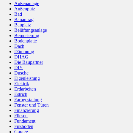
Außenanlage
Außenputz
Bad
Bauantrag
Bauplatz
Belüftungsanlage
Bemusterung
Bodenplatte
Dach
Dämmung
DHAG
Die Baupartner
DIY
Dusche
Eigenleistung
Elektrik
Erdarbeiten
Estrich
Farbgestaltung
Fenster und Türen
Finanzierung
Fliesen
Fundament
Fußboden
Garage