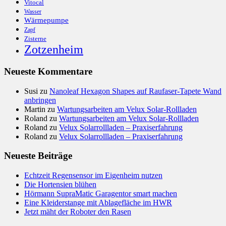
Vitocal
Wasser
Wärmepumpe
Zapf
Zisterne
Zotzenheim
Neueste Kommentare
Susi
zu
Nanoleaf Hexagon Shapes auf Raufaser-Tapete Wand
anbringen
Martin
zu
Wartungsarbeiten am Velux Solar-Rollladen
Roland
zu
Wartungsarbeiten am Velux Solar-Rollladen
Roland
zu
Velux Solarrollladen – Praxiserfahrung
Roland
zu
Velux Solarrollladen – Praxiserfahrung
Neueste Beiträge
Echtzeit Regensensor im Eigenheim nutzen
Die Hortensien blühen
Hörmann SupraMatic Garagentor smart machen
Eine Kleiderstange mit Ablagefläche im HWR
Jetzt mäht der Roboter den Rasen