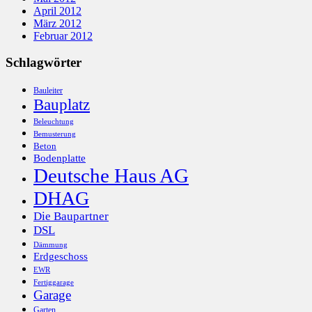
April 2012
März 2012
Februar 2012
Schlagwörter
Bauleiter
Bauplatz
Beleuchtung
Bemusterung
Beton
Bodenplatte
Deutsche Haus AG
DHAG
Die Baupartner
DSL
Dämmung
Erdgeschoss
EWR
Fertiggarage
Garage
Garten