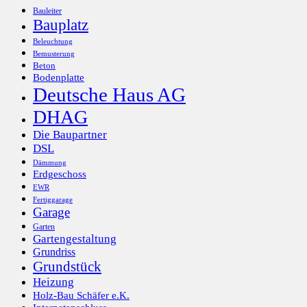
Bauleiter
Bauplatz
Beleuchtung
Bemusterung
Beton
Bodenplatte
Deutsche Haus AG
DHAG
Die Baupartner
DSL
Dämmung
Erdgeschoss
EWR
Fertiggarage
Garage
Garten
Gartengestaltung
Grundriss
Grundstück
Heizung
Holz-Bau Schäfer e.K.