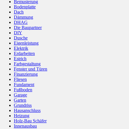
Bemusterung
Bodenplatte
Dach
Dämmung
DHAG
Die Baupartner
DIY
Dusche
Eigenleistung
Elektrik
Erdarbeiten
Estrich
Farbgestaltung
Fenster und Türen
Finanzierung
Fliesen
Fundament
Fußboden
Garage
Garten
Grundriss
Hausanschluss
Heizung
Holz-Bau Schäfer
Innenausbau