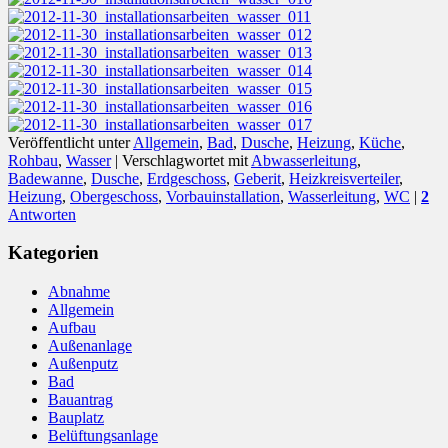
Veröffentlicht unter
Allgemein
,
Bad
,
Dusche
,
Heizung
,
Küche
,
Rohbau
,
Wasser
|
Verschlagwortet mit
Abwasserleitung
,
Badewanne
,
Dusche
,
Erdgeschoss
,
Geberit
,
Heizkreisverteiler
,
Heizung
,
Obergeschoss
,
Vorbauinstallation
,
Wasserleitung
,
WC
|
2
Antworten
Kategorien
Abnahme
Allgemein
Aufbau
Außenanlage
Außenputz
Bad
Bauantrag
Bauplatz
Belüftungsanlage