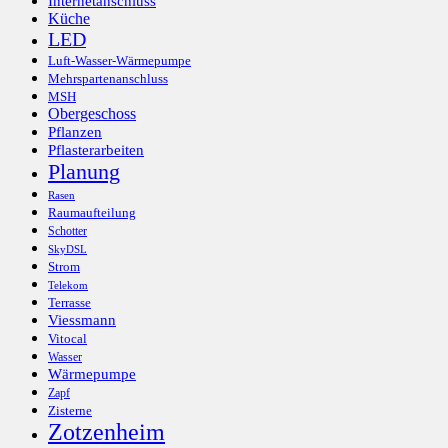
Internetanschluss
Küche
LED
Luft-Wasser-Wärmepumpe
Mehrspartenanschluss
MSH
Obergeschoss
Pflanzen
Pflasterarbeiten
Planung
Rasen
Raumaufteilung
Schotter
SkyDSL
Strom
Telekom
Terrasse
Viessmann
Vitocal
Wasser
Wärmepumpe
Zapf
Zisterne
Zotzenheim