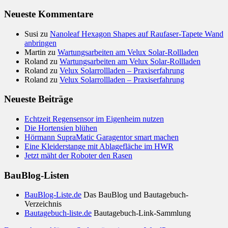
Neueste Kommentare
Susi
zu
Nanoleaf Hexagon Shapes auf Raufaser-Tapete Wand
anbringen
Martin
zu
Wartungsarbeiten am Velux Solar-Rollladen
Roland
zu
Wartungsarbeiten am Velux Solar-Rollladen
Roland
zu
Velux Solarrollladen – Praxiserfahrung
Roland
zu
Velux Solarrollladen – Praxiserfahrung
Neueste Beiträge
Echtzeit Regensensor im Eigenheim nutzen
Die Hortensien blühen
Hörmann SupraMatic Garagentor smart machen
Eine Kleiderstange mit Ablagefläche im HWR
Jetzt mäht der Roboter den Rasen
BauBlog-Listen
BauBlog-Liste.de
Das BauBlog und Bautagebuch-
Verzeichnis
Bautagebuch-liste.de
Bautagebuch-Link-Sammlung