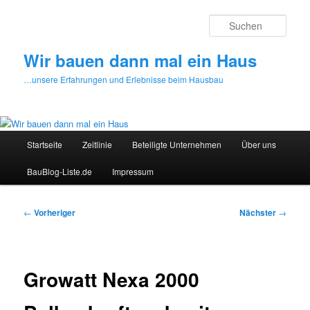
Zum
primären
Such
Inhalt
springen
Wir bauen dann mal ein Haus
…unsere Erfahrungen und Erlebnisse beim Hausbau
Hauptmenü
Startseite
Zeitlinie
Beteiligte Unternehmen
Über uns
BauBlog-Liste.de
Impressum
Beitragsnavigation
←
Vorheriger
Nächster
→
Growatt Nexa 2000