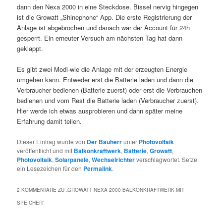
dann den Nexa 2000 in eine Steckdose. Bissel nervig hingegen
ist die Growatt „Shinephone“ App. Die erste Registrierung der
Anlage ist abgebrochen und danach war der Account für 24h
gesperrt. Ein erneuter Versuch am nächsten Tag hat dann
geklappt.
Es gibt zwei Modi-wie die Anlage mit der erzeugten Energie
umgehen kann. Entweder erst die Batterie laden und dann die
Verbraucher bedienen (Batterie zuerst) oder erst die Verbrauchen
bedienen und vom Rest die Batterie laden (Verbraucher zuerst).
Hier werde ich etwas ausprobieren und dann später meine
Erfahrung damit teilen.
Dieser Eintrag wurde von
Der Bauherr
unter
Photovoltaik
veröffentlicht und mit
Balkonkraftwerk
,
Batterie
,
Growatt
,
Photovoltaik
,
Solarpanele
,
Wechselrichter
verschlagwortet. Setze
ein Lesezeichen für den
Permalink
.
2 KOMMENTARE ZU „
GROWATT NEXA 2000 BALKONKRAFTWERK MIT
SPEICHER
“