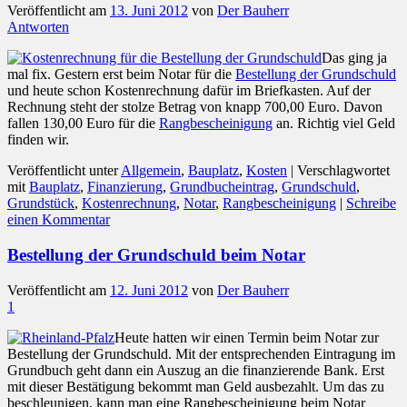
Veröffentlicht am
13. Juni 2012
von
Der Bauherr
Antworten
Das ging ja
mal fix. Gestern erst beim Notar für die
Bestellung der Grundschuld
und heute schon Kostenrechnung dafür im Briefkasten. Auf der
Rechnung steht der stolze Betrag von knapp 700,00 Euro. Davon
fallen 130,00 Euro für die
Rangbescheinigung
an. Richtig viel Geld
finden wir.
Veröffentlicht unter
Allgemein
,
Bauplatz
,
Kosten
|
Verschlagwortet
mit
Bauplatz
,
Finanzierung
,
Grundbucheintrag
,
Grundschuld
,
Grundstück
,
Kostenrechnung
,
Notar
,
Rangbescheinigung
|
Schreibe
einen Kommentar
Bestellung der Grundschuld beim Notar
Veröffentlicht am
12. Juni 2012
von
Der Bauherr
1
Heute hatten wir einen Termin beim Notar zur
Bestellung der Grundschuld. Mit der entsprechenden Eintragung im
Grundbuch geht dann ein Auszug an die finanzierende Bank. Erst
mit dieser Bestätigung bekommt man Geld ausbezahlt. Um das zu
beschleunigen, kann man eine Rangbescheinigung beim Notar