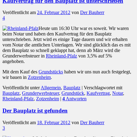
Kaufvertrag für den Bauplatz ist unterschrieben
Veröffentlicht am
24. Februar 2012
von
Der Bauherr
4
Heute um 16:30 Uhr war es soweit. Wir waren
beim Notar und haben den Kaufvertrag für den Bauplatz
unterschrieben. Jetzt wird es einige Tage dauern und wir erhalten
vom Notar die amtlichen Unterlagen. Wir sind glücklich das es mit
dem Bauplatz so schnell geklappt hat, denn ab März wird die
Grunderwerbsteuer in
Rheinland-Pfalz
von 3,5% auf 5%
angehoben.
Mit dem Kauf des
Grundstücks
haben wir uns nun auch festgelegt,
wir bauen in
Zotzenheim
.
Veröffentlicht unter
Allgemein
,
Bauplatz
|
Verschlagwortet mit
Bauplatz
,
Grunderwerbsteuer
,
Grundstück
,
Kaufvertrag
,
Notar
,
Rheinland-Pfalz
,
Zotzenheim
|
4
Antworten
Der Bauplatz ist gefunden
Veröffentlicht am
18. Februar 2012
von
Der Bauherr
3