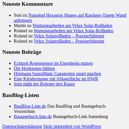
Neueste Kommentare
Susi
zu
Nanoleaf Hexagon Shapes auf Raufaser-Tapete Wand
anbringen
Martin
zu
Wartungsarbeiten am Velux Solar-Rollladen
Roland
zu
Wartungsarbeiten am Velux Solar-Rollladen
Roland
zu
Velux Solarrollladen – Praxiserfahrung
Roland
zu
Velux Solarrollladen – Praxiserfahrung
Neueste Beiträge
Echtzeit Regensensor im Eigenheim nutzen
Die Hortensien blühen
Hörmann SupraMatic Garagentor smart machen
Eine Kleiderstange mit Ablagefläche im HWR
Jetzt mäht der Roboter den Rasen
BauBlog-Listen
BauBlog-Liste.de
Das BauBlog und Bautagebuch-
Verzeichnis
Bautagebuch-liste.de
Bautagebuch-Link-Sammlung
Datenschutzerklärung
Stolz präsentiert von WordPress