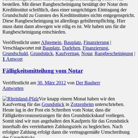
bestellen. Mit dieser Rangbescheinigung bestätigt der Notar dem
Kreditinstitut schriftlich, dass einer rangrichtigen Eintragung der
Grundschuld zu Gunsten des Kreditinstitutes nichts entgegenspricht.
Diese Rangbescheinigung ist allerdings gebührenpflichtig. Hier
muss dann dann abwegen wie eilig es ist. Wir haben uns für die
Rangbescheinigung entschieden.
Veröffentlicht unter
Allgemein
,
Bauplatz
,
Finanzierung
|
Verschlagwortet mit
Bauplatz
,
Darlehen
,
Finanzierung
,
Grundschuld
,
Grundstück
,
Kaufvertrag
,
Notar
,
Rangbescheinigung
|
1
Antwort
Fälligkeitsmitteilung vom Notar
Veröffentlicht am
30. März 2012
von
Der Bauherr
Antworten
Vor knapp einem Monat haben wir den
Kaufvertrag für das
Grundstück
in
Zotzenheim
unterschrieben.
Heute lag in der Post ein Schreiben vom Notar, dass die
Fälligkeitsvoraussetzungen für den Grundstückskauf vorliegen.
Somit sind wir nun angehalten den Kaufpreis für das Grundstück
innerhalb des vereinbarten Zahlungsziels zu begleichen. Nach
erfolgter Zahlung erfolgt dann die vertragsgemäße Umschreibung
des Grundstücks.