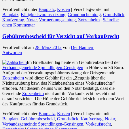
Veröffentlicht unter
Bauplatz
,
Kosten
|
Verschlagwortet mit
Bauplatz
,
Fälligkeitsvoraussetzung
,
Grundbucheintrag
,
Grundstück
,
Kaufvertrag
,
Notar
,
Vormerkungseintrag
,
Zotzenheim
|
Schreibe
einen Kommentar
Gebührenbescheid für Verzicht auf Vorkaufsrecht
Veröffentlicht am
28. März 2012
von
Der Bauherr
Antworten
Im Briefkasten lag heute ein Gebührenbescheid der
Verbandsgemeinde Sprendlingen-Gensingen
in Höhe von 36 Euro.
Aufgrund der Verwaltungsgebührensatzung der Ortsgemeinde
Zotzenheim
wird diese Gebühr für ein „Zeugnis über die
Nichtausübung bzw. das Nichtbestehen eines Vorkaufsrechts“
erhoben. Mit diesem Zeunis wird den Notar bestätigt, dass die
Gemeinde
Zotzenheim
nicht auf ihr Vorkaufsrecht besteht und
darauf verzichtet. Die Höhe der Gebühr richtet sich nach dem Wert
des Kaufpreises für das Grundstück.
Veröffentlicht unter
Bauplatz
,
Kosten
|
Verschlagwortet mit
Bauplatz
,
Gebührenbescheid
,
Grundstück
,
Kaufvertrag
,
Notar
,
Verbandsgemeinde Sprendlingen-Gensingen
,
Vorkaufsrecht
,