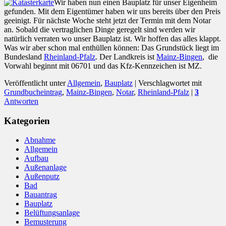
Wir haben nun einen Bauplatz für unser Eigenheim
gefunden. Mit dem Eigentümer haben wir uns bereits über den Preis
geeinigt. Für nächste Woche steht jetzt der Termin mit dem Notar
an. Sobald die vertraglichen Dinge geregelt sind werden wir
natürlich verraten wo unser Bauplatz ist. Wir hoffen das alles klappt.
Was wir aber schon mal enthüllen können: Das Grundstück liegt im
Bundesland
Rheinland-Pfalz
. Der Landkreis ist
Mainz-Bingen
, die
Vorwahl beginnt mit 06701 und das Kfz-Kennzeichen ist MZ.
Veröffentlicht unter
Allgemein
,
Bauplatz
|
Verschlagwortet mit
Grundbucheintrag
,
Mainz-Bingen
,
Notar
,
Rheinland-Pfalz
|
3
Antworten
Kategorien
Abnahme
Allgemein
Aufbau
Außenanlage
Außenputz
Bad
Bauantrag
Bauplatz
Belüftungsanlage
Bemusterung