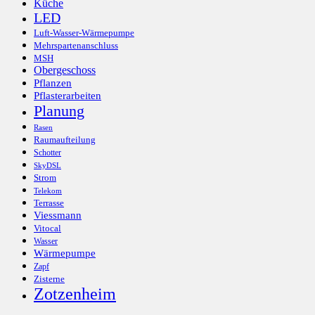
Küche
LED
Luft-Wasser-Wärmepumpe
Mehrspartenanschluss
MSH
Obergeschoss
Pflanzen
Pflasterarbeiten
Planung
Rasen
Raumaufteilung
Schotter
SkyDSL
Strom
Telekom
Terrasse
Viessmann
Vitocal
Wasser
Wärmepumpe
Zapf
Zisterne
Zotzenheim