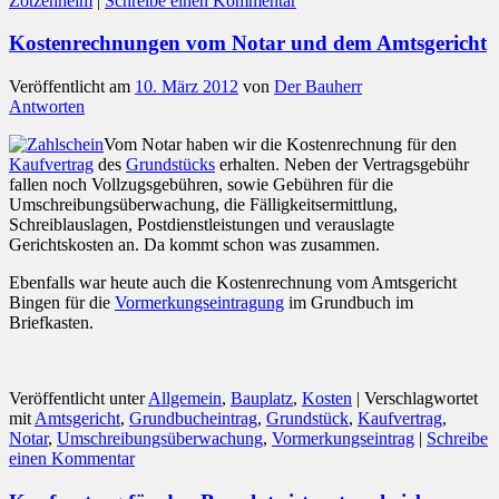
Zotzenheim
|
Schreibe einen Kommentar
Kostenrechnungen vom Notar und dem Amtsgericht
Veröffentlicht am
10. März 2012
von
Der Bauherr
Antworten
Vom Notar haben wir die Kostenrechnung für den
Kaufvertrag
des
Grundstücks
erhalten. Neben der Vertragsgebühr
fallen noch Vollzugsgebühren, sowie Gebühren für die
Umschreibungsüberwachung, die Fälligkeitsermittlung,
Schreiblauslagen, Postdienstleistungen und verauslagte
Gerichtskosten an. Da kommt schon was zusammen.
Ebenfalls war heute auch die Kostenrechnung vom Amtsgericht
Bingen für die
Vormerkungseintragung
im Grundbuch im
Briefkasten.
Veröffentlicht unter
Allgemein
,
Bauplatz
,
Kosten
|
Verschlagwortet
mit
Amtsgericht
,
Grundbucheintrag
,
Grundstück
,
Kaufvertrag
,
Notar
,
Umschreibungsüberwachung
,
Vormerkungseintrag
|
Schreibe
einen Kommentar