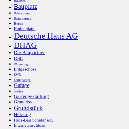
Bauleiter
Bauplatz
Beleuchtung
Bemusterung
Beton
Bodenplatte
Deutsche Haus AG
DHAG
Die Baupartner
DSL
Dämmung
Erdgeschoss
EWR
Fertiggarage
Garage
Garten
Gartengestaltung
Grundriss
Grundstück
Heizung
Holz-Bau Schäfer e.K.
Internetanschluss