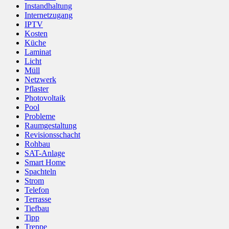
Instandhaltung
Internetzugang
IPTV
Kosten
Küche
Laminat
Licht
Müll
Netzwerk
Pflaster
Photovoltaik
Pool
Probleme
Raumgestaltung
Revisionsschacht
Rohbau
SAT-Anlage
Smart Home
Spachteln
Strom
Telefon
Terrasse
Tiefbau
Tipp
Treppe