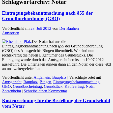
Schlagwortarchiv:
Notar
Eintragungsbekanntmachung nach §55 der
Grundbuchordnung (GBO)
Veröffentlicht am
28. Juli 2012
von
Der Bauherr
Antworten
Der Notar hat uns die
Eintragungsbekanntmachung nach §55 der Grundbuchordnung
(GBO) des Amtsgerichts Bingen übermittelt. Wir sind nun
rechtskräftig die neuen Eigentümer des Grundstücks. Die
Eintragung wurde durch das Amtsgericht bereits am 19.07.2012
ausgeführt. Die Unterlagen gingen dann an den Notar, der diese jetzt
an uns weitergeleitet hat.
Veröffentlicht unter
Allgemein
,
Bauplatz
|
Verschlagwortet mit
Amtsgericht
,
Bauplatz
,
Bingen
,
Eintragungsbekanntmachung
,
GBO
,
Grundbucheintrag
,
Grundstück
,
Kaufvertrag
,
Notar
,
Zotzenheim
|
Schreibe einen Kommentar
Kostenrechnung für die Bestellung der Grundschuld
vom Notar