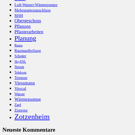
Luft-Wasser-Wärmepumpe
Mehrspartenanschluss
MSH
Obergeschoss
Pflanzen
Pflasterarbeiten
Planung
Rasen
Raumaufteilung
Schotter
SkyDSL
Strom
Telekom
Terrasse
Viessmann
Vitocal
Wasser
Wärmepumpe
Zapf
Zisterne
Zotzenheim
Neueste Kommentare