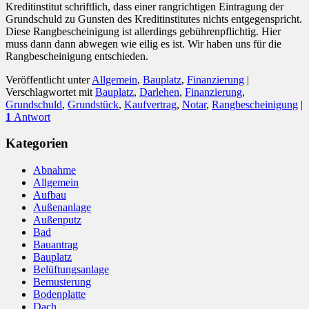
Kreditinstitut schriftlich, dass einer rangrichtigen Eintragung der
Grundschuld zu Gunsten des Kreditinstitutes nichts entgegenspricht.
Diese Rangbescheinigung ist allerdings gebührenpflichtig. Hier
muss dann dann abwegen wie eilig es ist. Wir haben uns für die
Rangbescheinigung entschieden.
Veröffentlicht unter
Allgemein
,
Bauplatz
,
Finanzierung
|
Verschlagwortet mit
Bauplatz
,
Darlehen
,
Finanzierung
,
Grundschuld
,
Grundstück
,
Kaufvertrag
,
Notar
,
Rangbescheinigung
|
1
Antwort
Kategorien
Abnahme
Allgemein
Aufbau
Außenanlage
Außenputz
Bad
Bauantrag
Bauplatz
Belüftungsanlage
Bemusterung
Bodenplatte
Dach