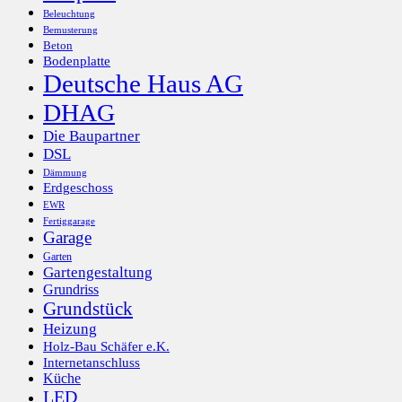
Beleuchtung
Bemusterung
Beton
Bodenplatte
Deutsche Haus AG
DHAG
Die Baupartner
DSL
Dämmung
Erdgeschoss
EWR
Fertiggarage
Garage
Garten
Gartengestaltung
Grundriss
Grundstück
Heizung
Holz-Bau Schäfer e.K.
Internetanschluss
Küche
LED