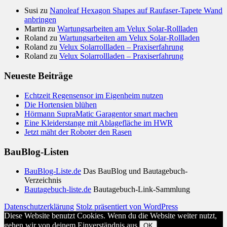
Susi
zu
Nanoleaf Hexagon Shapes auf Raufaser-Tapete Wand
anbringen
Martin
zu
Wartungsarbeiten am Velux Solar-Rollladen
Roland
zu
Wartungsarbeiten am Velux Solar-Rollladen
Roland
zu
Velux Solarrollladen – Praxiserfahrung
Roland
zu
Velux Solarrollladen – Praxiserfahrung
Neueste Beiträge
Echtzeit Regensensor im Eigenheim nutzen
Die Hortensien blühen
Hörmann SupraMatic Garagentor smart machen
Eine Kleiderstange mit Ablagefläche im HWR
Jetzt mäht der Roboter den Rasen
BauBlog-Listen
BauBlog-Liste.de
Das BauBlog und Bautagebuch-
Verzeichnis
Bautagebuch-liste.de
Bautagebuch-Link-Sammlung
Datenschutzerklärung
Stolz präsentiert von WordPress
Diese Website benutzt Cookies. Wenn du die Website weiter nutzt,
gehen wir von deinem Einverständnis aus.
OK