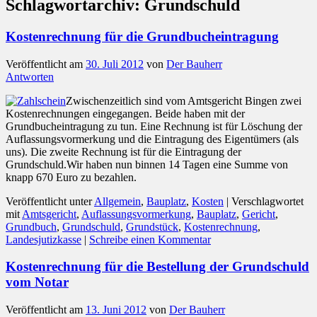
Schlagwortarchiv:
Grundschuld
Kostenrechnung für die Grundbucheintragung
Veröffentlicht am
30. Juli 2012
von
Der Bauherr
Antworten
Zwischenzeitlich sind vom Amtsgericht Bingen zwei
Kostenrechnungen eingegangen. Beide haben mit der
Grundbucheintragung zu tun. Eine Rechnung ist für Löschung der
Auflassungsvormerkung und die Eintragung des Eigentümers (als
uns). Die zweite Rechnung ist für die Eintragung der
Grundschuld.Wir haben nun binnen 14 Tagen eine Summe von
knapp 670 Euro zu bezahlen.
Veröffentlicht unter
Allgemein
,
Bauplatz
,
Kosten
|
Verschlagwortet
mit
Amtsgericht
,
Auflassungsvormerkung
,
Bauplatz
,
Gericht
,
Grundbuch
,
Grundschuld
,
Grundstück
,
Kostenrechnung
,
Landesjutizkasse
|
Schreibe einen Kommentar
Kostenrechnung für die Bestellung der Grundschuld
vom Notar
Veröffentlicht am
13. Juni 2012
von
Der Bauherr