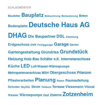
SCHLAGWÖRTER
Bauplatz
Beton
Bauleiter
Beleuchtung
Bemusterung
Deutsche Haus AG
Bodenplatte
DHAG
DSL
Die Baupartner
Dämmung
Garage
Erdgeschoss
Garten
EWR
Fertiggarage
Grundstück
Gartengestaltung
Grundriss
Heizung
Holz-Bau Schäfer e.K.
Internetanschluss
LED
Küche
Luft-Wasser-Wärmepumpe
Obergeschoss
Pflanzen
Mehrspartenanschluss
MSH
Planung
Pflasterarbeiten
Raumaufteilung
Rasen
Viessmann
Strom
Terrasse
Vitocal
Schotter
SkyDSL
Telekom
Zotzenheim
Wärmepumpe
Zisterne
Wasser
Zapf