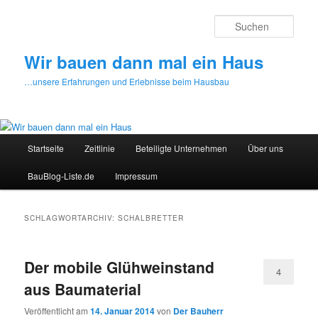
Zum
Zum
primären
sekundären
Such
Inhalt
Inhalt
springen
springen
Wir bauen dann mal ein Haus
…unsere Erfahrungen und Erlebnisse beim Hausbau
Hauptmenü
Startseite
Zeitlinie
Beteiligte Unternehmen
Über uns
BauBlog-Liste.de
Impressum
SCHLAGWORTARCHIV:
SCHALBRETTER
Der mobile Glühweinstand
4
aus Baumaterial
Veröffentlicht am
14. Januar 2014
von
Der Bauherr