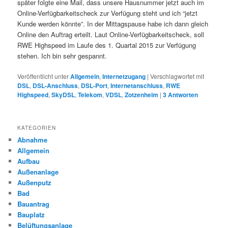
später folgte eine Mail, dass unsere Hausnummer jetzt auch im
Online-Verfügbarkeitscheck zur Verfügung steht und ich “jetzt
Kunde werden könnte”. In der Mittagspause habe ich dann gleich
Online den Auftrag erteilt. Laut Online-Verfügbarkeitscheck, soll
RWE Highspeed im Laufe des 1. Quartal 2015 zur Verfügung
stehen. Ich bin sehr gespannt.
Veröffentlicht unter
Allgemein
,
Internetzugang
|
Verschlagwortet mit
DSL
,
DSL-Anschluss
,
DSL-Port
,
Internetanschluss
,
RWE
Highspeed
,
SkyDSL
,
Telekom
,
VDSL
,
Zotzenheim
|
3
Antworten
KATEGORIEN
Abnahme
Allgemein
Aufbau
Außenanlage
Außenputz
Bad
Bauantrag
Bauplatz
Belüftungsanlage