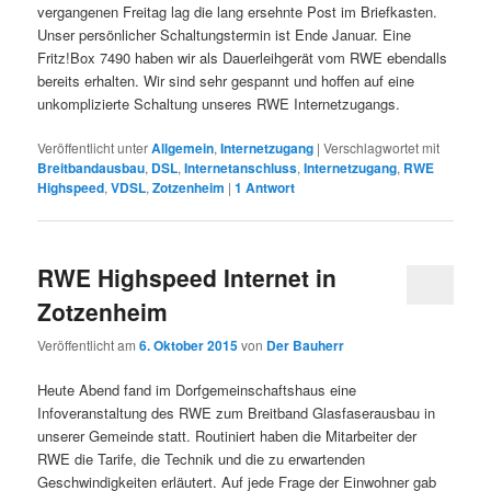
vergangenen Freitag lag die lang ersehnte Post im Briefkasten.
Unser persönlicher Schaltungstermin ist Ende Januar. Eine
Fritz!Box 7490 haben wir als Dauerleihgerät vom RWE ebendalls
bereits erhalten. Wir sind sehr gespannt und hoffen auf eine
unkomplizierte Schaltung unseres RWE Internetzugangs.
Veröffentlicht unter
Allgemein
,
Internetzugang
|
Verschlagwortet mit
Breitbandausbau
,
DSL
,
Internetanschluss
,
Internetzugang
,
RWE
Highspeed
,
VDSL
,
Zotzenheim
|
1
Antwort
RWE Highspeed Internet in
Zotzenheim
Veröffentlicht am
6. Oktober 2015
von
Der Bauherr
Heute Abend fand im Dorfgemeinschaftshaus eine
Infoveranstaltung des RWE zum Breitband Glasfaserausbau in
unserer Gemeinde statt. Routiniert haben die Mitarbeiter der
RWE die Tarife, die Technik und die zu erwartenden
Geschwindigkeiten erläutert. Auf jede Frage der Einwohner gab