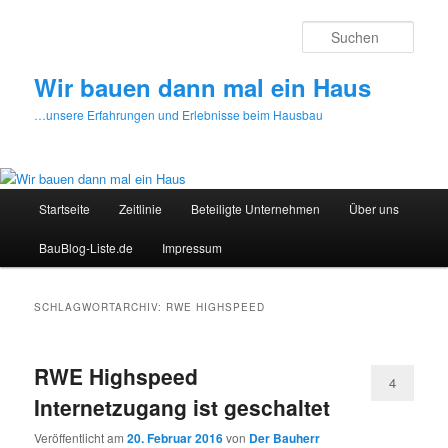
Zum
Zum
primären
sekundären
Such
Inhalt
Inhalt
springen
springen
Wir bauen dann mal ein Haus
…unsere Erfahrungen und Erlebnisse beim Hausbau
Hauptmenü
Startseite
Zeitlinie
Beteiligte Unternehmen
Über uns
BauBlog-Liste.de
Impressum
SCHLAGWORTARCHIV:
RWE HIGHSPEED
RWE Highspeed
4
Internetzugang ist geschaltet
Veröffentlicht am
20. Februar 2016
von
Der Bauherr