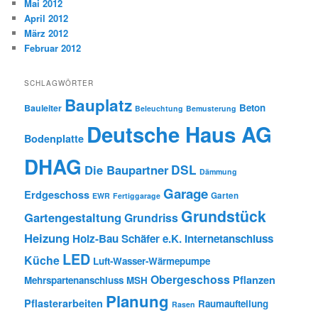
Mai 2012
April 2012
März 2012
Februar 2012
SCHLAGWÖRTER
Bauplatz
Beton
Bauleiter
Beleuchtung
Bemusterung
Deutsche Haus AG
Bodenplatte
DHAG
DSL
Die Baupartner
Dämmung
Garage
Erdgeschoss
Garten
EWR
Fertiggarage
Grundstück
Gartengestaltung
Grundriss
Heizung
Holz-Bau Schäfer e.K.
Internetanschluss
LED
Küche
Luft-Wasser-Wärmepumpe
Obergeschoss
Pflanzen
Mehrspartenanschluss
MSH
Planung
Pflasterarbeiten
Raumaufteilung
Rasen