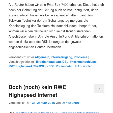
Als Router haben wir eine Fritz!Box 7490 erhalten. Diese hat sich
nach der Schaltung der Leitung auch selbst konfiguriert, denn
Zugangsdaten haben wir keine separat erhalten. Laut dem
Telekom Techniker der am Schaltungstag morgens die
Kabelbelegung des Telekom Hausanschlusses überprüft hat,
würden wir einen der neuen sich selbst Konfigurierenden
Anschlüsse haben. D.h. die Anschluß und Anbieterinformationen
werden direkt über die DSL Leitung an den jeweils
angeschlossenen Router übertragen.
Veröffentlicht unter
Allgemein
,
Internetzugang
,
Probleme
|
Verschlagwortet mit
Breitbandausbau
,
DSL
,
Internetanschluss
,
RWE Highspeed
,
SkyDSL
,
VDSL
,
Zotzenheim
|
4
Antworten
Doch (noch) kein RWE
7
Highspeed Internet
Veröffentlicht am
31. Januar 2016
von
Der Bauherr
Der
Schaltungstermin für den RWE Highspeed Internetzugang