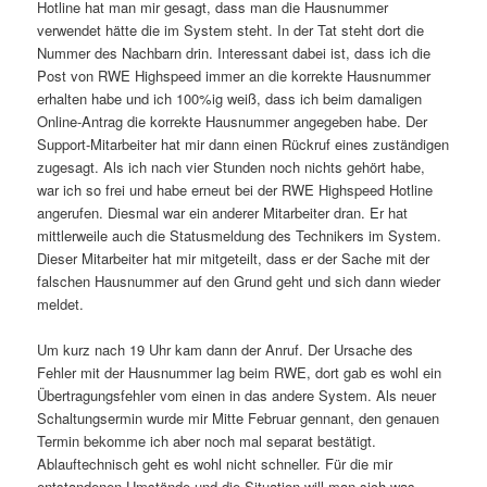
Hotline hat man mir gesagt, dass man die Hausnummer
verwendet hätte die im System steht. In der Tat steht dort die
Nummer des Nachbarn drin. Interessant dabei ist, dass ich die
Post von RWE Highspeed immer an die korrekte Hausnummer
erhalten habe und ich 100%ig weiß, dass ich beim damaligen
Online-Antrag die korrekte Hausnummer angegeben habe. Der
Support-Mitarbeiter hat mir dann einen Rückruf eines zuständigen
zugesagt. Als ich nach vier Stunden noch nichts gehört habe,
war ich so frei und habe erneut bei der RWE Highspeed Hotline
angerufen. Diesmal war ein anderer Mitarbeiter dran. Er hat
mittlerweile auch die Statusmeldung des Technikers im System.
Dieser Mitarbeiter hat mir mitgeteilt, dass er der Sache mit der
falschen Hausnummer auf den Grund geht und sich dann wieder
meldet.
Um kurz nach 19 Uhr kam dann der Anruf. Der Ursache des
Fehler mit der Hausnummer lag beim RWE, dort gab es wohl ein
Übertragungsfehler vom einen in das andere System. Als neuer
Schaltungsermin wurde mir Mitte Februar gennant, den genauen
Termin bekomme ich aber noch mal separat bestätigt.
Ablauftechnisch geht es wohl nicht schneller. Für die mir
entstandenen Umstände und die Situation will man sich was