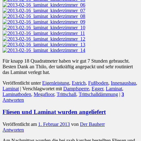
Für knapp 18 Quadratmeter haben wir gut 7 Stunden gebraucht.
Besten Dank an Thilo, der tatkräftig angepackt und sehr routiniert
das Laminat verlegt hat.
Veröffentlicht unter
Eigenleistung
,
Estrich
,
Fußboden
,
Innenausbau
,
Laminat
|
Verschlagwortet mit
Dampfsperre
,
Egger
,
Laminat
,
Laminatboden
,
Megafloor
,
Trittschall
,
Trittschalldämmung
|
3
Antworten
Fliesen und Laminat wurden angeliefert
Veröffentlicht am
1. Februar 2013
von
Der Bauherr
Antworten
Am Nachmittag wurden die bei raab karcher bestellten Fliesen und