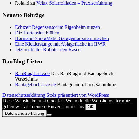
Roland
zu
Velux Solarrollladen – Praxiserfahrung
Neueste Beiträge
Echtzeit Regensensor im Eigenheim nutzen
Die Hortensien blühen
Hörmann SupraMatic Garagentor smart machen
Eine Kleiderstange mit Ablagefläche im HWR
Jetzt mäht der Roboter den Rasen
BauBlog-Listen
BauBlog-Liste.de
Das BauBlog und Bautagebuch-
Verzeichnis
Bautagebuch-liste.de
Bautagebuch-Link-Sammlung
Datenschutzerklärung
Stolz präsentiert von WordPress
Diese Website benutzt Cookies. Wenn du die Website weiter nutzt,
gehen wir von deinem Einverständnis aus.
OK
Datenschutzerklärung