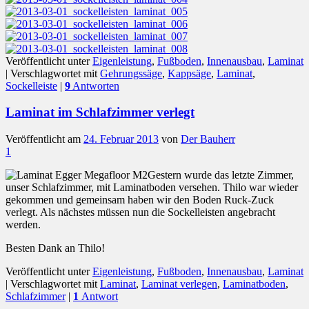
Veröffentlicht unter
Eigenleistung
,
Fußboden
,
Innenausbau
,
Laminat
|
Verschlagwortet mit
Gehrungssäge
,
Kappsäge
,
Laminat
,
Sockelleiste
|
9
Antworten
Laminat im Schlafzimmer verlegt
Veröffentlicht am
24. Februar 2013
von
Der Bauherr
1
Gestern wurde das letzte Zimmer,
unser Schlafzimmer, mit Laminatboden versehen. Thilo war wieder
gekommen und gemeinsam haben wir den Boden Ruck-Zuck
verlegt. Als nächstes müssen nun die Sockelleisten angebracht
werden.
Besten Dank an Thilo!
Veröffentlicht unter
Eigenleistung
,
Fußboden
,
Innenausbau
,
Laminat
|
Verschlagwortet mit
Laminat
,
Laminat verlegen
,
Laminatboden
,
Schlafzimmer
|
1
Antwort