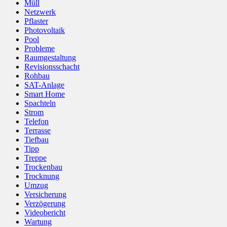
Müll
Netzwerk
Pflaster
Photovoltaik
Pool
Probleme
Raumgestaltung
Revisionsschacht
Rohbau
SAT-Anlage
Smart Home
Spachteln
Strom
Telefon
Terrasse
Tiefbau
Tipp
Treppe
Trockenbau
Trocknung
Umzug
Versicherung
Verzögerung
Videobericht
Wartung