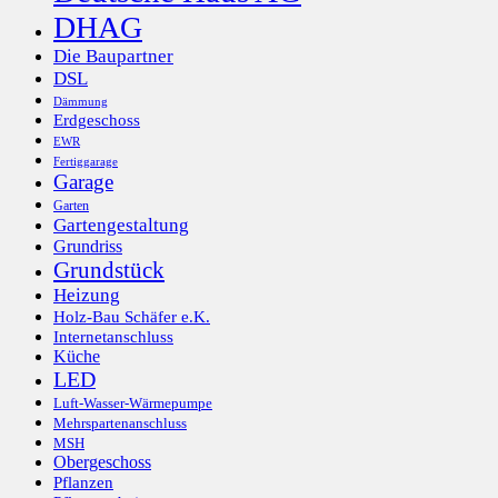
DHAG
Die Baupartner
DSL
Dämmung
Erdgeschoss
EWR
Fertiggarage
Garage
Garten
Gartengestaltung
Grundriss
Grundstück
Heizung
Holz-Bau Schäfer e.K.
Internetanschluss
Küche
LED
Luft-Wasser-Wärmepumpe
Mehrspartenanschluss
MSH
Obergeschoss
Pflanzen