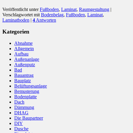
Veröffentlicht unter
Fußboden
,
Laminat
,
Raumgestaltung
|
Verschlagwortet mit
Bodenbelag
,
Fußboden
,
Laminat
,
Laminatboden
|
4
Antworten
Kategorien
Abnahme
Allgemein
Aufbau
Außenanlage
Außenputz
Bad
Bauantrag
Bauplatz
Belüftungsanlage
Bemusterung
Bodenplatte
Dach
Dämmung
DHAG
Die Baupartner
DIY
Dusche