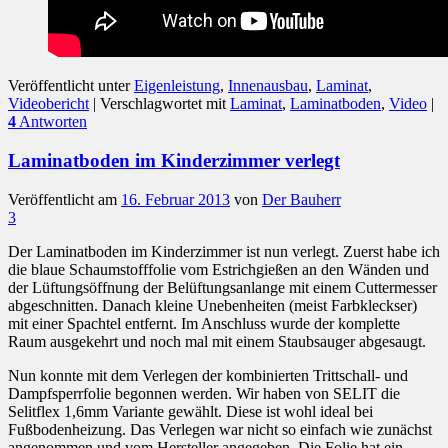
Veröffentlicht unter
Eigenleistung
,
Innenausbau
,
Laminat
,
Videobericht
|
Verschlagwortet mit
Laminat
,
Laminatboden
,
Video
|
4
Antworten
Laminatboden im Kinderzimmer verlegt
Veröffentlicht am
16. Februar 2013
von
Der Bauherr
3
Der Laminatboden im Kinderzimmer ist nun verlegt. Zuerst habe ich
die blaue Schaumstofffolie vom Estrichgießen an den Wänden und
der Lüftungsöffnung der Belüftungsanlange mit einem Cuttermesser
abgeschnitten. Danach kleine Unebenheiten (meist Farbkleckser)
mit einer Spachtel entfernt. Im Anschluss wurde der komplette
Raum ausgekehrt und noch mal mit einem Staubsauger abgesaugt.
Nun konnte mit dem Verlegen der kombinierten Trittschall- und
Dampfsperrfolie begonnen werden. Wir haben von SELIT die
Selitflex 1,6mm Variante gewählt. Diese ist wohl ideal bei
Fußbodenheizung. Das Verlegen war nicht so einfach wie zunächst
angenommen und vom Hersteller angegeben. Die Folie hat ein