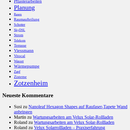
Pflasterarbeiten
Planung
Rasen
Raumaufteilung
Schotter
SkyDSL
Strom
Telekom
Terrasse
Viessmann
Vitocal
Wasser
Wärmepumpe
Zapf
Zisterne
Zotzenheim
Neueste Kommentare
Susi
zu
Nanoleaf Hexagon Shapes auf Raufaser-Tapete Wand
anbringen
Martin
zu
Wartungsarbeiten am Velux Solar-Rollladen
Roland
zu
Wartungsarbeiten am Velux Solar-Rollladen
Roland
zu
Velux Solarrollladen – Praxiserfahrung