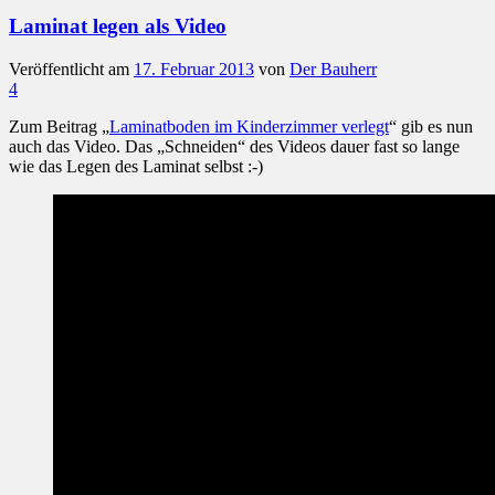
Laminat legen als Video
Veröffentlicht am
17. Februar 2013
von
Der Bauherr
4
Zum Beitrag „
Laminatboden im Kinderzimmer verlegt
“ gib es nun
auch das Video. Das „Schneiden“ des Videos dauer fast so lange
wie das Legen des Laminat selbst :-)