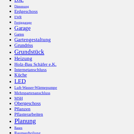
DSL
Dämmung
Erdgeschoss
EWR
Fertiggarage
Garage
Garten
Gartengestaltung
Grundriss
Grundstück
Heizung
Holz-Bau Schäfer e.K.
Internetanschluss
Küche
LED
Luft-Wasser-Wärmepumpe
Mehrspartenanschluss
MSH
Obergeschoss
Pflanzen
Pflasterarbeiten
Planung
Rasen
Raumaufteilung