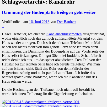
Schlagwortarchiv:
Kanalrohr
Dämmung der Bodenplatte freilegen geht weiter
Veröffentlicht am
16. Juni 2013
von
Der Bauherr
1
Unser Tiefbauer, welcher die
Kanalanschlussarbeiten
ausgeführt hat,
wollte eigentlich noch das zu hoch aufgeschüttete Material vor dem
Haus wieder abtragen. Doch seit dem letzten Telefonat Mitte Mai
haben wir nichts mehr von ihm gehört. Jetzt habe ich mich dazu
entschlossen, die Dämmung der Bodenplatte auf der Vorderseite des
Haus selbst freizulegen. D.h. gut 30cm tief buddeln. Schaufelbreit
reicht denke ich aus, um das später abzudichten. Den Teil von der
Haustür bis zur rechten Seite habe ich bereits freigelegt. Wie man
auf den Bildern sieht, läuft das Rohr von dem Fallrohr der
Regenrinne schräg und nicht parallel zum Haus. Ich hoffe das
bereitet später keine Probleme, wenn ich die Kantsteine um das
Haus setzten werde.
Da die Rechnung an den Tiefbauer noch nicht voll bezahlt ist,
werde ich einen Teilbetrag für die Eigenleistung einbehalten.