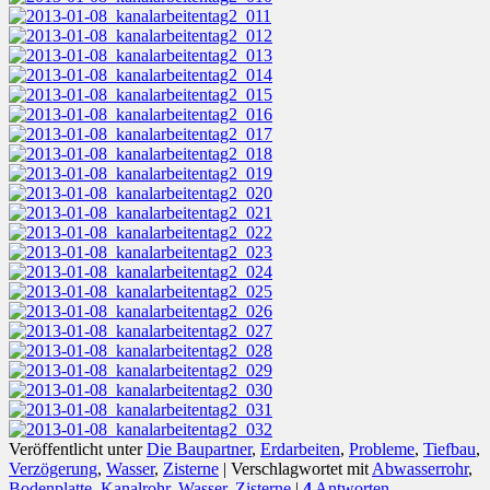
Veröffentlicht unter
Die Baupartner
,
Erdarbeiten
,
Probleme
,
Tiefbau
,
Verzögerung
,
Wasser
,
Zisterne
|
Verschlagwortet mit
Abwasserrohr
,
Bodenplatte
,
Kanalrohr
,
Wasser
,
Zisterne
|
4
Antworten