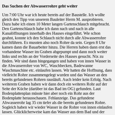
Das Suchen der Abwasserrohre geht weiter
Um 7:00 Uhr war ich heute bereits auf der Baustelle. Ich wollte
gleich den Tipp von unserem Bauleiter Herrn M. ausprobieren.
Dazu habe ich einen 10 Meter langen Gartenschlauch mitgebracht.
Den Gartenschlauch habe ich dann nach und nach in alle
Kanalöffnungen innerhalb des Hauses eingeführt. Wie schon
geahnt, konnte ich den Schlauch nicht durch alle Abwasserrohre
durchführen. Es mussten also noch Rohre da sein. Gegen 8 Uhr
kamen dann die Bauarbeiter hinzu. Die Herren haben dann erst das
vorhandene Wasser im Graben abgepumpt und dann noch weiter
links und rechts an der Vorderseite des Hauses gesucht. Nix zu
finden. Wir sind dann hingegangen und haben von innen Wasser in
die Abwasserrohre von WC, Waschbecken, Badewanne
Waschmaschine etc. einlaufen lassen. Wir hatten die Hoffnung, dass
vielleicht Rohre zusammengelegt wurden und das Wasser an den
bereits gefundenen Rohren rausläuft. Auch leider kein Erfolg. Nach
weiterem Graben haben wir dann doch ein weiteres Rohr auf der
Seite der Küche (darüber ist das Bad im OG) gefunden. Laut
Bodenplattenplan müsste hier aber noch ein Rohr aus der
Bodenplatte herausschauen. Fehlanzeige. Das gefundene
Abwasserrohr lag 35 cm tiefer als die bereits gefundenen Rohre.
Sogleich haben wir wieder Wasser in die Rohre von innen einlaufen
lassen. Glücklicherweise kam das Wasser aus dem Bad und der