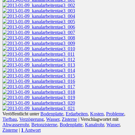
Veröffentlicht unter
Bodenplatte
,
Erdarbeiten
,
Kosten
,
Probleme
,
Tiefbau
,
Verzögerung
,
Wasser
,
Zisterne
|
Verschlagwortet mit
Abwasserrohr
,
Betonzisterne
,
Bodenplatte
,
Kanalrohr
,
Wasser
,
Zisterne
|
1
Antwort