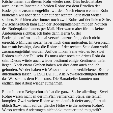
Küche immer aus diesem Rohr wieder raus. Dies bedeutet aber
auch, dass im Inneren die beiden Rohre vor dem Erstellen der
Bodenplatte zusammengeführt wurden. Nach einem weiteren Rohr
brauchten wir aber dann hier auf der rechten Seite nicht weiter
suchen. Es fehlten aber immer noch zwei Rohre auf der linken Seite.
Zwischenzeitlich kam auch der Bodenplattenplan mit den Notizen
des Bodenplattenbauers per Mail. Hier waren aber für uns keine
Änderungen sichtbar. Ich habe dann Herrn G. der
Bodenplattenfirma noch mal versucht anzurufen, jedoch nicht
erreicht. 5 Minuten später hat er mich dann angerufen. Im Gespräch
hat er mir bestätigt, dass die Rohre auf der rechten Seite dann wohl
zusammengeführt wurden. Auf der linken Seite wird es bei zwei
Rohren auch der Fall sein. Es muss aber noch ein drittes Rohr da
sein. Dieses würde auch wieder bestimmt einige Zentimeter tiefer
liegen. Nach etwas Graben haben wir dies dann auch endlich
gefunden. Wieder haben wir Wasser durch alle verbliebenen Rohre
durchlaufen lassen. GESCHAFFT. Alle Abwasserleitungen führen
das Wasser aus dem Haus raus. Die Bauarbeiter konnten nun
endlich Ihre Arbeit wieder aufnehmen.
Einen bitteren Beigeschmack hat die ganze Sache allerdings. Zwei
Rohre waren nicht an der im Plan vermerkten Stelle, sie fehlen
komplett. Zwei weitere Rohre waren deutlich tiefer ausgeführt als
üblich (bzw. nicht auf der gleiche Höhe wie die anderen Rohre).
Wieso werden Änderungen nicht dokumentiert und mitgeteilt?