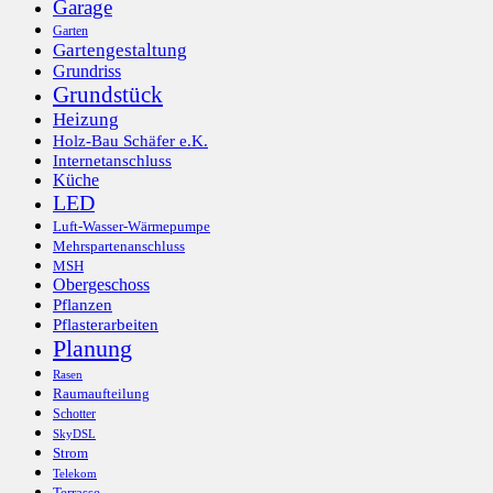
Garage
Garten
Gartengestaltung
Grundriss
Grundstück
Heizung
Holz-Bau Schäfer e.K.
Internetanschluss
Küche
LED
Luft-Wasser-Wärmepumpe
Mehrspartenanschluss
MSH
Obergeschoss
Pflanzen
Pflasterarbeiten
Planung
Rasen
Raumaufteilung
Schotter
SkyDSL
Strom
Telekom
Terrasse