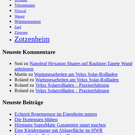
Viessmann
Vitocal
Wasser
Wärmepumpe
Zapf
Zisterne
Zotzenheim
Neueste Kommentare
Susi
zu
Nanoleaf Hexagon Shapes auf Raufaser-Tapete Wand
anbringen
Martin
zu
Wartungsarbeiten am Velux Solar-Rollladen
Roland
zu
Wartungsarbeiten am Velux Solar-Rollladen
Roland
zu
Velux Solarrollladen – Praxiserfahrung
Roland
zu
Velux Solarrollladen – Praxiserfahrung
Neueste Beiträge
Echtzeit Regensensor im Eigenheim nutzen
Die Hortensien blühen
Hörmann SupraMatic Garagentor smart machen
Eine Kleiderstange mit Ablagefläche im HWR