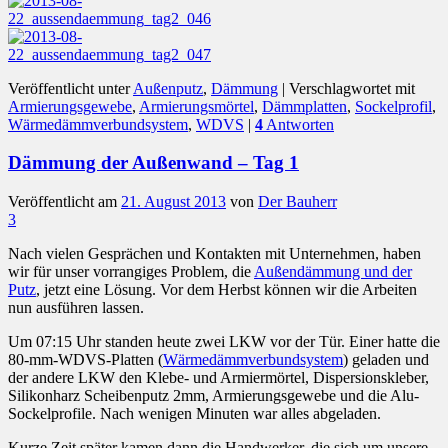
Veröffentlicht unter
Außenputz
,
Dämmung
|
Verschlagwortet mit
Armierungsgewebe
,
Armierungsmörtel
,
Dämmplatten
,
Sockelprofil
,
Wärmedämmverbundsystem
,
WDVS
|
4
Antworten
Dämmung der Außenwand – Tag 1
Veröffentlicht am
21. August 2013
von
Der Bauherr
3
Nach vielen Gesprächen und Kontakten mit Unternehmen, haben
wir für unser vorrangiges Problem, die
Außendämmung und der
Putz
, jetzt eine Lösung. Vor dem Herbst können wir die Arbeiten
nun ausführen lassen.
Um 07:15 Uhr standen heute zwei LKW vor der Tür. Einer hatte die
80-mm-WDVS-Platten (
Wärmedämmverbundsystem
) geladen und
der andere LKW den Klebe- und Armiermörtel, Dispersionskleber,
Silikonharz Scheibenputz 2mm, Armierungsgewebe und die Alu-
Sockelprofile. Nach wenigen Minuten war alles abgeladen.
Kurze Zeit später kamen dann die Handwerker, die sich um unsere