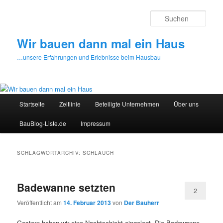
Zum
Zum
primären
sekundären
Such
Inhalt
Inhalt
springen
springen
Wir bauen dann mal ein Haus
…unsere Erfahrungen und Erlebnisse beim Hausbau
Hauptmenü
Startseite
Zeitlinie
Beteiligte Unternehmen
Über uns
BauBlog-Liste.de
Impressum
SCHLAGWORTARCHIV:
SCHLAUCH
Badewanne setzten
2
Veröffentlicht am
14. Februar 2013
von
Der Bauherr
Gestern haben wir eine Nachtschicht eingelegt. Die Badewanne