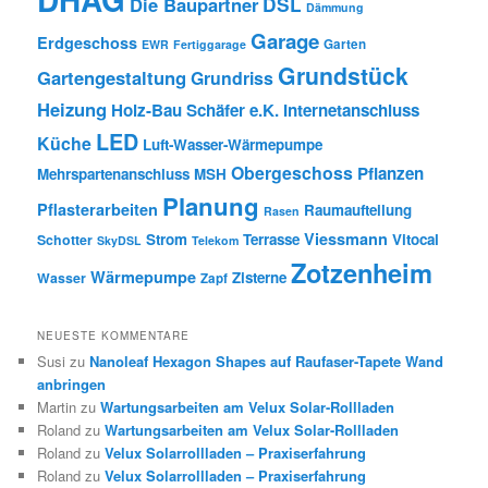
DSL
Die Baupartner
Dämmung
Garage
Erdgeschoss
Garten
EWR
Fertiggarage
Grundstück
Gartengestaltung
Grundriss
Heizung
Holz-Bau Schäfer e.K.
Internetanschluss
LED
Küche
Luft-Wasser-Wärmepumpe
Obergeschoss
Pflanzen
Mehrspartenanschluss
MSH
Planung
Pflasterarbeiten
Raumaufteilung
Rasen
Viessmann
Strom
Terrasse
Vitocal
Schotter
SkyDSL
Telekom
Zotzenheim
Wärmepumpe
Zisterne
Wasser
Zapf
NEUESTE KOMMENTARE
Susi
zu
Nanoleaf Hexagon Shapes auf Raufaser-Tapete Wand
anbringen
Martin
zu
Wartungsarbeiten am Velux Solar-Rollladen
Roland
zu
Wartungsarbeiten am Velux Solar-Rollladen
Roland
zu
Velux Solarrollladen – Praxiserfahrung
Roland
zu
Velux Solarrollladen – Praxiserfahrung