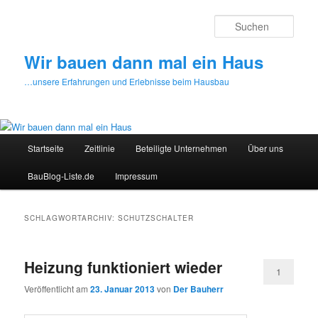
Zum
Zum
primären
sekundären
Such
Inhalt
Inhalt
springen
springen
Wir bauen dann mal ein Haus
…unsere Erfahrungen und Erlebnisse beim Hausbau
Hauptmenü
Startseite
Zeitlinie
Beteiligte Unternehmen
Über uns
BauBlog-Liste.de
Impressum
SCHLAGWORTARCHIV:
SCHUTZSCHALTER
Heizung funktioniert wieder
1
Veröffentlicht am
23. Januar 2013
von
Der Bauherr