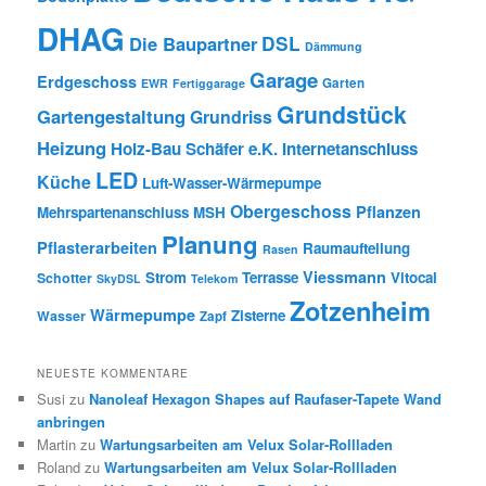
DHAG
DSL
Die Baupartner
Dämmung
Garage
Erdgeschoss
Garten
EWR
Fertiggarage
Grundstück
Gartengestaltung
Grundriss
Heizung
Holz-Bau Schäfer e.K.
Internetanschluss
LED
Küche
Luft-Wasser-Wärmepumpe
Obergeschoss
Pflanzen
Mehrspartenanschluss
MSH
Planung
Pflasterarbeiten
Raumaufteilung
Rasen
Viessmann
Strom
Terrasse
Vitocal
Schotter
SkyDSL
Telekom
Zotzenheim
Wärmepumpe
Zisterne
Wasser
Zapf
NEUESTE KOMMENTARE
Susi
zu
Nanoleaf Hexagon Shapes auf Raufaser-Tapete Wand
anbringen
Martin
zu
Wartungsarbeiten am Velux Solar-Rollladen
Roland
zu
Wartungsarbeiten am Velux Solar-Rollladen