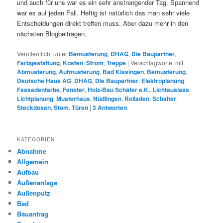
und auch für uns war es ein sehr anstrengender Tag. Spannend
war es auf jeden Fall. Heftig ist natürlich das man sehr viele
Entscheidungen direkt treffen muss. Aber dazu mehr in den
nächsten Blogbeiträgen.
Veröffentlicht unter
Bemusterung
,
DHAG
,
Die Baupartner
,
Farbgestaltung
,
Kosten
,
Strom
,
Treppe
|
Verschlagwortet mit
Abmusterung
,
Aufmusterung
,
Bad Kissingen
,
Bemusterung
,
Deutsche Haus AG
,
DHAG
,
Die Baupartner
,
Elektroplanung
,
Fassadenfarbe
,
Fenster
,
Holz-Bau Schäfer e.K.
,
Lichtauslass
,
Lichtplanung
,
Musterhaus
,
Nüdlingen
,
Rolladen
,
Schalter
,
Steckdosen
,
Stom
,
Türen
|
3
Antworten
KATEGORIEN
Abnahme
Allgemein
Aufbau
Außenanlage
Außenputz
Bad
Bauantrag