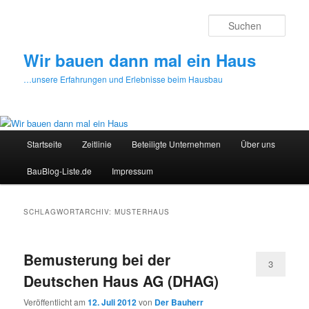
Zum
Zum
primären
sekundären
Such
Inhalt
Inhalt
springen
springen
Wir bauen dann mal ein Haus
…unsere Erfahrungen und Erlebnisse beim Hausbau
Hauptmenü
Startseite
Zeitlinie
Beteiligte Unternehmen
Über uns
BauBlog-Liste.de
Impressum
SCHLAGWORTARCHIV:
MUSTERHAUS
Bemusterung bei der
3
Deutschen Haus AG (DHAG)
Veröffentlicht am
12. Juli 2012
von
Der Bauherr