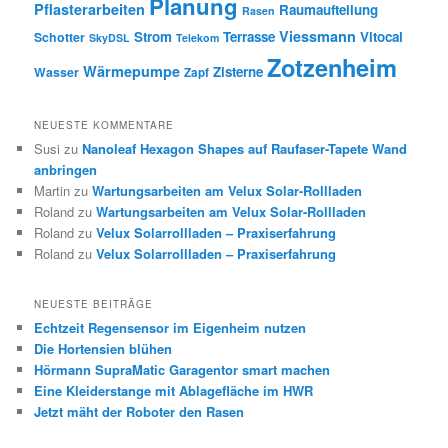
Planung
Pflasterarbeiten
Raumaufteilung
Rasen
Viessmann
Strom
Terrasse
Vitocal
Schotter
SkyDSL
Telekom
Zotzenheim
Wärmepumpe
Zisterne
Wasser
Zapf
NEUESTE KOMMENTARE
Susi
zu
Nanoleaf Hexagon Shapes auf Raufaser-Tapete Wand
anbringen
Martin
zu
Wartungsarbeiten am Velux Solar-Rollladen
Roland
zu
Wartungsarbeiten am Velux Solar-Rollladen
Roland
zu
Velux Solarrollladen – Praxiserfahrung
Roland
zu
Velux Solarrollladen – Praxiserfahrung
NEUESTE BEITRÄGE
Echtzeit Regensensor im Eigenheim nutzen
Die Hortensien blühen
Hörmann SupraMatic Garagentor smart machen
Eine Kleiderstange mit Ablagefläche im HWR
Jetzt mäht der Roboter den Rasen