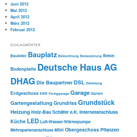
Juni 2012
Mai 2012
April 2012
März 2012
Februar 2012
SCHLAGWÖRTER
Bauplatz
Beton
Bauleiter
Beleuchtung
Bemusterung
Deutsche Haus AG
Bodenplatte
DHAG
DSL
Die Baupartner
Dämmung
Garage
Erdgeschoss
Garten
EWR
Fertiggarage
Grundstück
Gartengestaltung
Grundriss
Heizung
Holz-Bau Schäfer e.K.
Internetanschluss
LED
Küche
Luft-Wasser-Wärmepumpe
Obergeschoss
Pflanzen
Mehrspartenanschluss
MSH