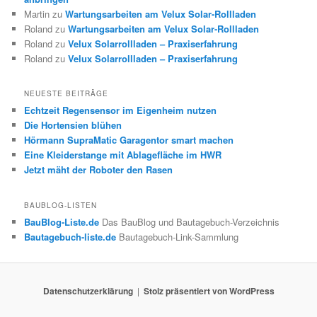
Martin
zu
Wartungsarbeiten am Velux Solar-Rollladen
Roland
zu
Wartungsarbeiten am Velux Solar-Rollladen
Roland
zu
Velux Solarrollladen – Praxiserfahrung
Roland
zu
Velux Solarrollladen – Praxiserfahrung
NEUESTE BEITRÄGE
Echtzeit Regensensor im Eigenheim nutzen
Die Hortensien blühen
Hörmann SupraMatic Garagentor smart machen
Eine Kleiderstange mit Ablagefläche im HWR
Jetzt mäht der Roboter den Rasen
BAUBLOG-LISTEN
BauBlog-Liste.de
Das BauBlog und Bautagebuch-Verzeichnis
Bautagebuch-liste.de
Bautagebuch-Link-Sammlung
Datenschutzerklärung
Stolz präsentiert von WordPress