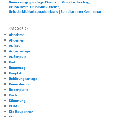
Bemessungsgrundlage
,
Finanzamt
,
Grundbucheintrag
,
Grunderwerb
,
Grundstück
,
Steuer
,
Unbedenklichkeitsbescheinigung
|
Schreibe einen Kommentar
KATEGORIEN
Abnahme
Allgemein
Aufbau
Außenanlage
Außenputz
Bad
Bauantrag
Bauplatz
Belüftungsanlage
Bemusterung
Bodenplatte
Dach
Dämmung
DHAG
Die Baupartner
DIY