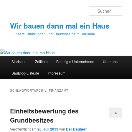
Zum
Zum
primären
sekundären
Such
Inhalt
Inhalt
springen
springen
Wir bauen dann mal ein Haus
…unsere Erfahrungen und Erlebnisse beim Hausbau
Hauptmenü
Startseite
Zeitlinie
Beteiligte Unternehmen
Über uns
BauBlog-Liste.de
Impressum
SCHLAGWORTARCHIV:
FINANZAMT
Einheitsbewertung des
4
Grundbesitzes
Veröffentlicht am
26. Juli 2013
von
Der Bauherr