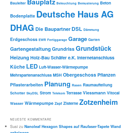
Bauplatz
Beton
Bauleiter
Beleuchtung
Bemusterung
Deutsche Haus AG
Bodenplatte
DHAG
DSL
Die Baupartner
Dämmung
Garage
Erdgeschoss
Garten
EWR
Fertiggarage
Grundstück
Gartengestaltung
Grundriss
Heizung
Holz-Bau Schäfer e.K.
Internetanschluss
LED
Küche
Luft-Wasser-Wärmepumpe
Obergeschoss
Pflanzen
Mehrspartenanschluss
MSH
Planung
Pflasterarbeiten
Raumaufteilung
Rasen
Viessmann
Strom
Terrasse
Vitocal
Schotter
SkyDSL
Telekom
Zotzenheim
Wärmepumpe
Zisterne
Wasser
Zapf
NEUESTE KOMMENTARE
Susi
zu
Nanoleaf Hexagon Shapes auf Raufaser-Tapete Wand
anbringen