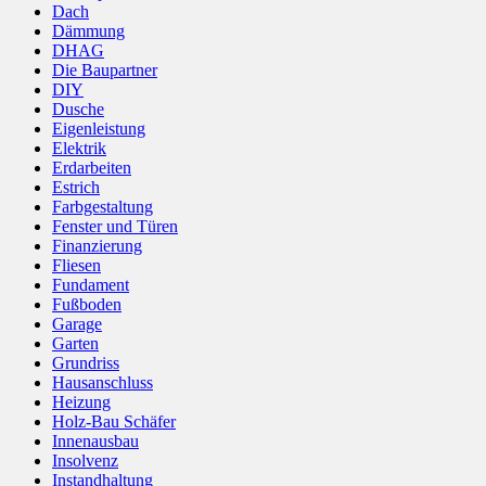
Dach
Dämmung
DHAG
Die Baupartner
DIY
Dusche
Eigenleistung
Elektrik
Erdarbeiten
Estrich
Farbgestaltung
Fenster und Türen
Finanzierung
Fliesen
Fundament
Fußboden
Garage
Garten
Grundriss
Hausanschluss
Heizung
Holz-Bau Schäfer
Innenausbau
Insolvenz
Instandhaltung