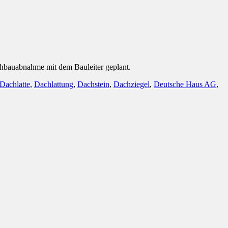
ohbauabnahme mit dem Bauleiter geplant.
Dachlatte
,
Dachlattung
,
Dachstein
,
Dachziegel
,
Deutsche Haus AG
,