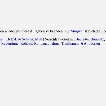
gen wieder um diese Aufgaben zu beenden. Für
Morgen
ist auch die R
ren
,
Holz-Bau Schäfer
,
Müll
|
Verschlagwortet mit
Bauleiter
,
Bauplatz
,
,
Regenrinne
,
Rohbau
,
Rohbauabnahme
,
Traufkamm
|
6
Antworten