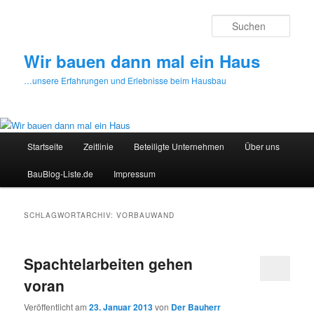
Zum
Zum
primären
sekundären
Such
Inhalt
Inhalt
springen
springen
Wir bauen dann mal ein Haus
…unsere Erfahrungen und Erlebnisse beim Hausbau
Hauptmenü
Startseite
Zeitlinie
Beteiligte Unternehmen
Über uns
BauBlog-Liste.de
Impressum
SCHLAGWORTARCHIV:
VORBAUWAND
Spachtelarbeiten gehen
voran
Veröffentlicht am
23. Januar 2013
von
Der Bauherr