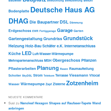
Beton
Bauleiter
Beleuchtung
Bemusterung
Deutsche Haus AG
Bodenplatte
DHAG
DSL
Die Baupartner
Dämmung
Garage
Erdgeschoss
Garten
EWR
Fertiggarage
Grundstück
Gartengestaltung
Grundriss
Heizung
Holz-Bau Schäfer e.K.
Internetanschluss
LED
Küche
Luft-Wasser-Wärmepumpe
Obergeschoss
Pflanzen
Mehrspartenanschluss
MSH
Planung
Pflasterarbeiten
Raumaufteilung
Rasen
Viessmann
Strom
Terrasse
Vitocal
Schotter
SkyDSL
Telekom
Zotzenheim
Wärmepumpe
Zisterne
Wasser
Zapf
NEUESTE KOMMENTARE
Susi
zu
Nanoleaf Hexagon Shapes auf Raufaser-Tapete Wand
anbringen