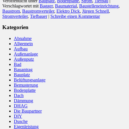
Veröffentlicht unter
Bauplatz
,
Bodenplatte
,
Strom
,
Tiefbau
|
Verschlagwortet mit
Bagger
,
Baumaterial
,
Baustelleneinrichtung
,
Baustrom
,
Baustromverteiler
,
Elektro Dick
,
Jürgen Schnell
,
Stromverteiler
,
Tiefbauer
|
Schreibe einen Kommentar
Kategorien
Abnahme
Allgemein
Aufbau
Außenanlage
Außenputz
Bad
Bauantrag
Bauplatz
Belüftungsanlage
Bemusterung
Bodenplatte
Dach
Dämmung
DHAG
Die Baupartner
DIY
Dusche
Eigenleistung