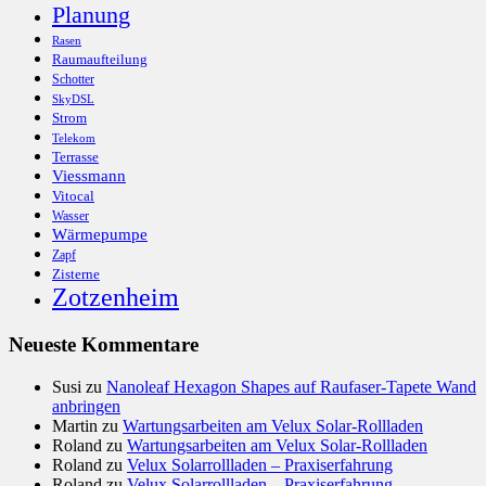
Planung
Rasen
Raumaufteilung
Schotter
SkyDSL
Strom
Telekom
Terrasse
Viessmann
Vitocal
Wasser
Wärmepumpe
Zapf
Zisterne
Zotzenheim
Neueste Kommentare
Susi
zu
Nanoleaf Hexagon Shapes auf Raufaser-Tapete Wand
anbringen
Martin
zu
Wartungsarbeiten am Velux Solar-Rollladen
Roland
zu
Wartungsarbeiten am Velux Solar-Rollladen
Roland
zu
Velux Solarrollladen – Praxiserfahrung
Roland
zu
Velux Solarrollladen – Praxiserfahrung