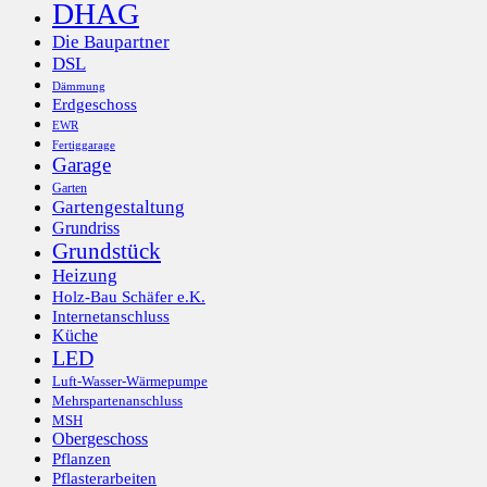
DHAG
Die Baupartner
DSL
Dämmung
Erdgeschoss
EWR
Fertiggarage
Garage
Garten
Gartengestaltung
Grundriss
Grundstück
Heizung
Holz-Bau Schäfer e.K.
Internetanschluss
Küche
LED
Luft-Wasser-Wärmepumpe
Mehrspartenanschluss
MSH
Obergeschoss
Pflanzen
Pflasterarbeiten