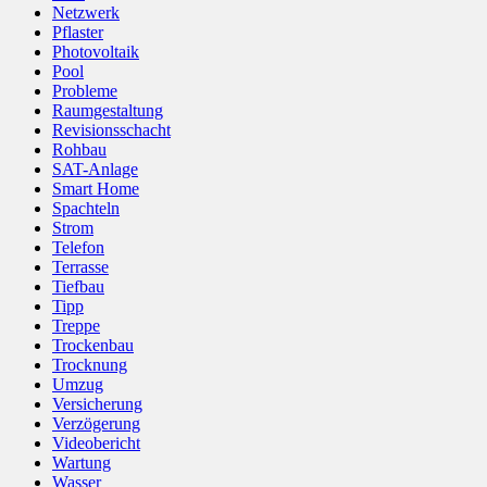
Netzwerk
Pflaster
Photovoltaik
Pool
Probleme
Raumgestaltung
Revisionsschacht
Rohbau
SAT-Anlage
Smart Home
Spachteln
Strom
Telefon
Terrasse
Tiefbau
Tipp
Treppe
Trockenbau
Trocknung
Umzug
Versicherung
Verzögerung
Videobericht
Wartung
Wasser