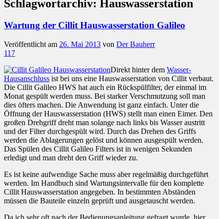
Schlagwortarchiv:
Hauswasserstation
Wartung der Cillit Hauswasserstation Galileo
Veröffentlicht am
26. Mai 2013
von
Der Bauherr
117
Direkt hinter dem
Wasser-
Hausanschluss
ist bei uns eine Hauswasserstation von Cillit verbaut.
Die Cillit Galileo HWS hat auch ein Rückspülfilter, der einmal im
Monat gespült werden muss. Bei starker Verschmutzung soll man
dies öfters machen. Die Anwendung ist ganz einfach. Unter die
Öffnung der Hauswasserstation (HWS) stellt man einen Eimer. Den
großen Drehgriff dreht man solange nach links bis Wasser austritt
und der Filter durchgespült wird. Durch das Drehen des Griffs
werden die Ablagerungen gelöst und können ausgespült werden.
Das Spülen des Cillit Galileo Filters ist in wenigen Sekunden
erledigt und man dreht den Griff wieder zu.
Es ist keine aufwendige Sache muss aber regelmäßig durchgeführt
werden. Im Handbuch sind Wartungsintervalle für den komplette
Cillit Hauswasserstation angegeben. In bestimmten Abständen
müssen die Bauteile einzeln geprüft und ausgetauscht werden.
Da ich sehr oft nach der Bedienungsanleitung gefragt wurde, hier