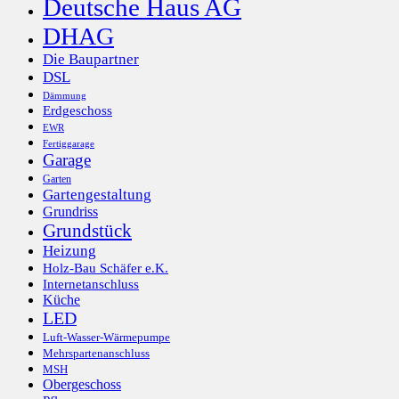
Deutsche Haus AG
DHAG
Die Baupartner
DSL
Dämmung
Erdgeschoss
EWR
Fertiggarage
Garage
Garten
Gartengestaltung
Grundriss
Grundstück
Heizung
Holz-Bau Schäfer e.K.
Internetanschluss
Küche
LED
Luft-Wasser-Wärmepumpe
Mehrspartenanschluss
MSH
Obergeschoss