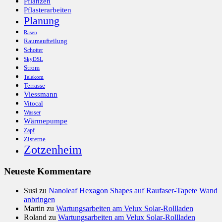
Pflanzen
Pflasterarbeiten
Planung
Rasen
Raumaufteilung
Schotter
SkyDSL
Strom
Telekom
Terrasse
Viessmann
Vitocal
Wasser
Wärmepumpe
Zapf
Zisterne
Zotzenheim
Neueste Kommentare
Susi
zu
Nanoleaf Hexagon Shapes auf Raufaser-Tapete Wand
anbringen
Martin
zu
Wartungsarbeiten am Velux Solar-Rollladen
Roland
zu
Wartungsarbeiten am Velux Solar-Rollladen