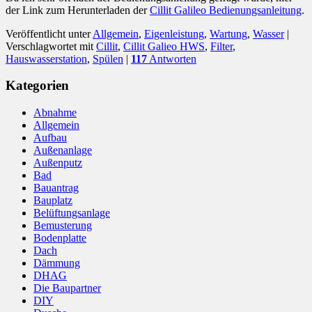
der Link zum Herunterladen der
Cillit Galileo Bedienungsanleitung
.
Veröffentlicht unter
Allgemein
,
Eigenleistung
,
Wartung
,
Wasser
|
Verschlagwortet mit
Cillit
,
Cillit Galieo HWS
,
Filter
,
Hauswasserstation
,
Spülen
|
117
Antworten
Kategorien
Abnahme
Allgemein
Aufbau
Außenanlage
Außenputz
Bad
Bauantrag
Bauplatz
Belüftungsanlage
Bemusterung
Bodenplatte
Dach
Dämmung
DHAG
Die Baupartner
DIY