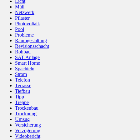
Licht
Müll
Netzwerk
Pflaster
Photovoltaik
Pool
Probleme
Raumgestaltung
Revisionsschacht
Rohbau
SAT-Anlage
Smart Home
Spachteln
Strom
Telefon
Terrasse
Tiefbau
Tipp
Treppe
Trockenbau
Trocknung
Umzug
Versicherung
Verzögerung
Videobericht