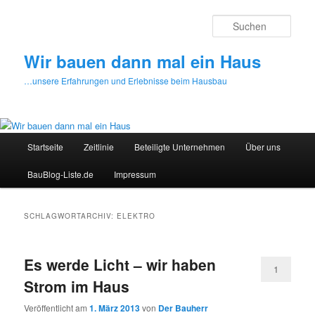
Zum
Zum
primären
sekundären
Such
Inhalt
Inhalt
springen
springen
Wir bauen dann mal ein Haus
…unsere Erfahrungen und Erlebnisse beim Hausbau
Hauptmenü
Startseite
Zeitlinie
Beteiligte Unternehmen
Über uns
BauBlog-Liste.de
Impressum
SCHLAGWORTARCHIV:
ELEKTRO
Es werde Licht – wir haben
1
Strom im Haus
Veröffentlicht am
1. März 2013
von
Der Bauherr