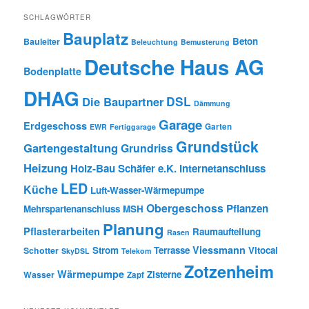
SCHLAGWÖRTER
Bauplatz
Beton
Bauleiter
Beleuchtung
Bemusterung
Deutsche Haus AG
Bodenplatte
DHAG
DSL
Die Baupartner
Dämmung
Garage
Erdgeschoss
Garten
EWR
Fertiggarage
Grundstück
Gartengestaltung
Grundriss
Heizung
Holz-Bau Schäfer e.K.
Internetanschluss
LED
Küche
Luft-Wasser-Wärmepumpe
Obergeschoss
Pflanzen
Mehrspartenanschluss
MSH
Planung
Pflasterarbeiten
Raumaufteilung
Rasen
Viessmann
Strom
Terrasse
Vitocal
Schotter
SkyDSL
Telekom
Zotzenheim
Wärmepumpe
Zisterne
Wasser
Zapf