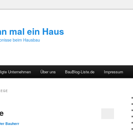
nn mal ein Haus
bnisse beim Hausbau
ligte Unternehmen
Über uns
BauBlog-Liste.de
Impressum
LEGE
e
Der Bauherr