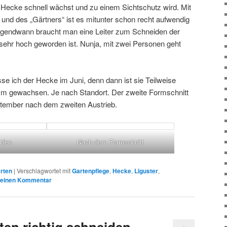
 Hecke schnell wächst und zu einem Sichtschutz wird. Mit
nd des „Gärtners“ ist es mitunter schon recht aufwendig
Irgendwann braucht man eine Leiter zum Schneiden der
 sehr hoch geworden ist. Nunja, mit zwei Personen geht
se ich der Hecke im Juni, denn dann ist sie Teilweise
cm gewachsen. Je nach Standort. Der zweite Formschnitt
ptember nach dem zweiten Austrieb.
iden
Nach dem Formschnitt
rten
|
Verschlagwortet mit
Gartenpflege
,
Hecke
,
Liguster
,
 einen Kommentar
ten richtig schneiden