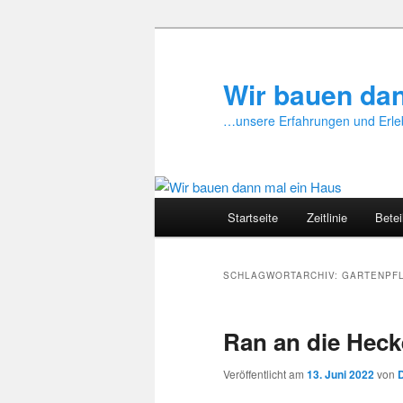
Zum
Zum
primären
sekundären
Inhalt
Inhalt
Wir bauen da
springen
springen
…unsere Erfahrungen und Erle
Hauptmenü
Startseite
Zeitlinie
Betei
SCHLAGWORTARCHIV:
GARTENPF
Ran an die Heck
Veröffentlicht am
13. Juni 2022
von