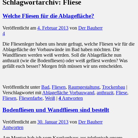
Schlagwortarchiv:
Fliese
Welche Fliesen für die Ablagefläche?
Veröffentlicht am
4. Februar 2013
von
Der Bauherr
4
Die Fliesenleger haben uns heute gefragt, welche Fliesen wir für die
Ablagefläche der Vorbauwände im Bad haben möchten. Die
Wandfliesen werden weiß werden. Soll die Ablagefläche nun
anthrazit (wie die Bodenfliesen) oder weiß gefliest werden? Was
gefällt euch besser? Morgen früh müssen wir uns entscheiden.
Veröffentlicht unter
Bad
,
Fliesen
,
Raumgestaltung
,
Trockenbau
|
Verschlagwortet mit
Ablagefläche Vorbauwand
,
anthrazit
,
Fliese
,
Fliesen
,
Fliesenfarbe
,
Weiß
|
4
Antworten
Bodenfliesen und Wandfliesen sind bestellt
Veröffentlicht am
30. Januar 2013
von
Der Bauherr
Antworten
Am Montag hab ich vom Krankenhaus aus telefonisch unsere