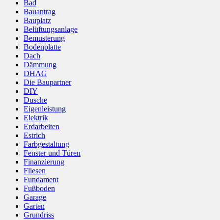
Bad
Bauantrag
Bauplatz
Belüftungsanlage
Bemusterung
Bodenplatte
Dach
Dämmung
DHAG
Die Baupartner
DIY
Dusche
Eigenleistung
Elektrik
Erdarbeiten
Estrich
Farbgestaltung
Fenster und Türen
Finanzierung
Fliesen
Fundament
Fußboden
Garage
Garten
Grundriss