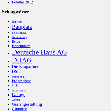
Februar 2012
Schlagwörter
Bauleiter
Bauplatz
Beleuchtung
Bemusterung
Beton
Bodenplatte
Deutsche Haus AG
DHAG
Die Baupartner
DSL
Dämmung
Erdgeschoss
EWR
Fertiggarage
Garage
Garten
Gartengestaltung
Grundriss