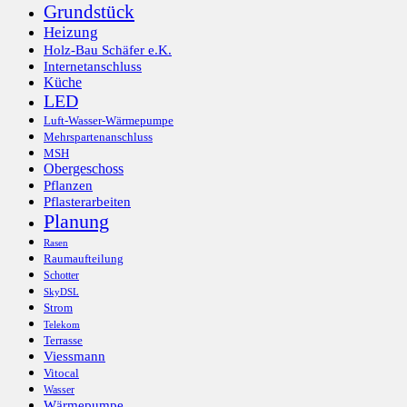
Grundstück
Heizung
Holz-Bau Schäfer e.K.
Internetanschluss
Küche
LED
Luft-Wasser-Wärmepumpe
Mehrspartenanschluss
MSH
Obergeschoss
Pflanzen
Pflasterarbeiten
Planung
Rasen
Raumaufteilung
Schotter
SkyDSL
Strom
Telekom
Terrasse
Viessmann
Vitocal
Wasser
Wärmepumpe