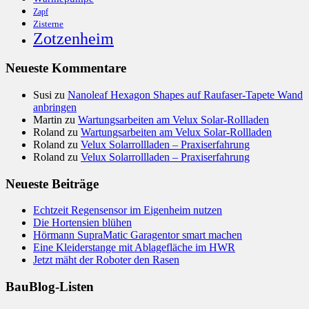
Zapf
Zisterne
Zotzenheim
Neueste Kommentare
Susi
zu
Nanoleaf Hexagon Shapes auf Raufaser-Tapete Wand
anbringen
Martin
zu
Wartungsarbeiten am Velux Solar-Rollladen
Roland
zu
Wartungsarbeiten am Velux Solar-Rollladen
Roland
zu
Velux Solarrollladen – Praxiserfahrung
Roland
zu
Velux Solarrollladen – Praxiserfahrung
Neueste Beiträge
Echtzeit Regensensor im Eigenheim nutzen
Die Hortensien blühen
Hörmann SupraMatic Garagentor smart machen
Eine Kleiderstange mit Ablagefläche im HWR
Jetzt mäht der Roboter den Rasen
BauBlog-Listen