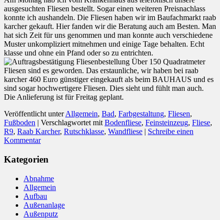
ausgesuchten Fliesen bestellt. Sogar einen weiteren Preisnachlass
konnte ich aushandeln. Die Fliesen haben wir im Baufachmarkt raab
karcher gekauft. Hier fanden wir die Beratung auch am Besten. Man
hat sich Zeit für uns genommen und man konnte auch verschiedene
Muster unkompliziert mitnehmen und einige Tage behalten. Echt
klasse und ohne ein Pfand oder so zu entrichten.
Über 150 Quadratmeter
Fliesen sind es geworden. Das erstaunliche, wir haben bei raab
karcher 460 Euro günstiger eingekauft als beim BAUHAUS und es
sind sogar hochwertigere Fliesen. Dies sieht und fühlt man auch.
Die Anlieferung ist für Freitag geplant.
Veröffentlicht unter
Allgemein
,
Bad
,
Farbgestaltung
,
Fliesen
,
Fußboden
|
Verschlagwortet mit
Bodenfliese
,
Feinsteinzeug
,
Fliese
,
R9
,
Raab Karcher
,
Rutschklasse
,
Wandfliese
|
Schreibe einen
Kommentar
Kategorien
Abnahme
Allgemein
Aufbau
Außenanlage
Außenputz