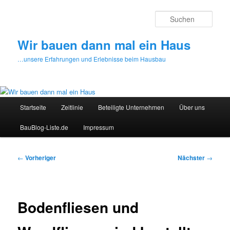
Zum
primären
Such
Inhalt
springen
Wir bauen dann mal ein Haus
…unsere Erfahrungen und Erlebnisse beim Hausbau
Hauptmenü
Startseite
Zeitlinie
Beteiligte Unternehmen
Über uns
BauBlog-Liste.de
Impressum
Beitragsnavigation
←
Vorheriger
Nächster
→
Bodenfliesen und