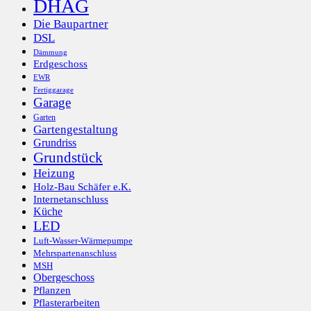
DHAG
Die Baupartner
DSL
Dämmung
Erdgeschoss
EWR
Fertiggarage
Garage
Garten
Gartengestaltung
Grundriss
Grundstück
Heizung
Holz-Bau Schäfer e.K.
Internetanschluss
Küche
LED
Luft-Wasser-Wärmepumpe
Mehrspartenanschluss
MSH
Obergeschoss
Pflanzen
Pflasterarbeiten