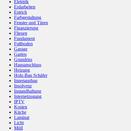
Elektrik
Erdarbeiten
Estrich
Farbgestaltung
Fenster und Türen
Finanzierung
Fliesen
Fundament
Fußboden
Garage
Garten
Grundriss
Hausanschluss
Heizung
Holz-Bau Schäfer
Innenausbau
Insolvenz
Instandhaltung
Internetzugang
IPTV
Kosten
Küche
Laminat
Licht
Müll