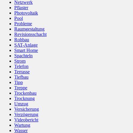
Netzwerk
Pflaster
Photovoltaik
Pool
Probleme
Raumgestaltung
Revisionsschacht
Rohbau
SAT-Anlage
Smart Home
Spachteln
Strom
Telefon
Terrasse
Tiefbau
Tipp
Treppe
Trockenbau
Trocknung
Umzug
Versicherung
Verzögerung
Videobericht
Wartung
Wasser