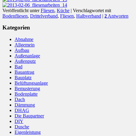
Veröffentlicht unter
Fliesen
,
Küche
|
Verschlagwortet mit
Bodenfliesen
,
Drittelverband
,
Fliesen
,
Halbverband
|
2
Antworten
Kategorien
Abnahme
Allgemein
Aufbau
Außenanlage
Außenputz
Bad
Bauantrag
Bauplatz
Belüftungsanlage
Bemusterung
Bodenplatte
Dach
Dämmung
DHAG
Die Baupartner
DIY
Dusche
Eigenleistung