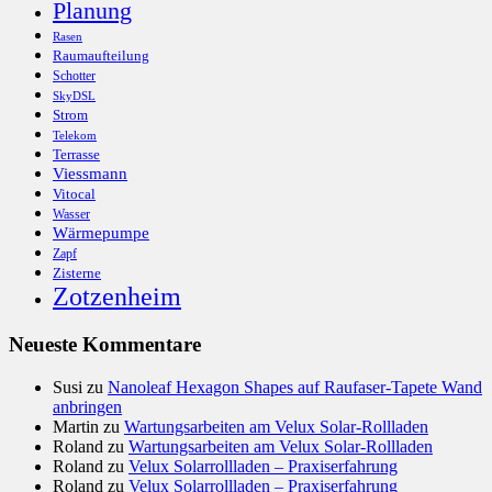
Planung
Rasen
Raumaufteilung
Schotter
SkyDSL
Strom
Telekom
Terrasse
Viessmann
Vitocal
Wasser
Wärmepumpe
Zapf
Zisterne
Zotzenheim
Neueste Kommentare
Susi
zu
Nanoleaf Hexagon Shapes auf Raufaser-Tapete Wand
anbringen
Martin
zu
Wartungsarbeiten am Velux Solar-Rollladen
Roland
zu
Wartungsarbeiten am Velux Solar-Rollladen
Roland
zu
Velux Solarrollladen – Praxiserfahrung
Roland
zu
Velux Solarrollladen – Praxiserfahrung