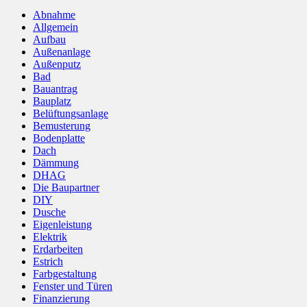
Abnahme
Allgemein
Aufbau
Außenanlage
Außenputz
Bad
Bauantrag
Bauplatz
Belüftungsanlage
Bemusterung
Bodenplatte
Dach
Dämmung
DHAG
Die Baupartner
DIY
Dusche
Eigenleistung
Elektrik
Erdarbeiten
Estrich
Farbgestaltung
Fenster und Türen
Finanzierung