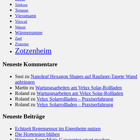
Telekom
Terrasse
Viessmann
Vitocal
Wasser
Wärmepumpe
Zapf
Zisterne
Zotzenheim
Neueste Kommentare
Susi
zu
Nanoleaf Hexagon Shapes auf Raufaser-Tapete Wand
anbringen
Martin
zu
Wartungsarbeiten am Velux Solar-Rollladen
Roland
zu
Wartungsarbeiten am Velux Solar-Rollladen
Roland
zu
Velux Solarrollladen – Praxiserfahrung
Roland
zu
Velux Solarrollladen – Praxiserfahrung
Neueste Beiträge
Echtzeit Regensensor im Eigenheim nutzen
Die Hortensien blühen
Hörmann SupraMatic Garagentor smart machen