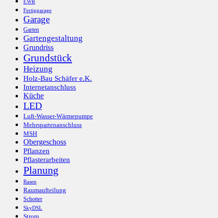
EWR
Fertiggarage
Garage
Garten
Gartengestaltung
Grundriss
Grundstück
Heizung
Holz-Bau Schäfer e.K.
Internetanschluss
Küche
LED
Luft-Wasser-Wärmepumpe
Mehrspartenanschluss
MSH
Obergeschoss
Pflanzen
Pflasterarbeiten
Planung
Rasen
Raumaufteilung
Schotter
SkyDSL
Strom