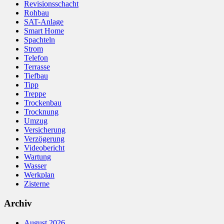
Revisionsschacht
Rohbau
SAT-Anlage
Smart Home
Spachteln
Strom
Telefon
Terrasse
Tiefbau
Tipp
Treppe
Trockenbau
Trocknung
Umzug
Versicherung
Verzögerung
Videobericht
Wartung
Wasser
Werkplan
Zisterne
Archiv
August 2026