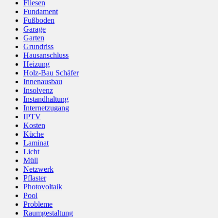
Fliesen
Fundament
Fußboden
Garage
Garten
Grundriss
Hausanschluss
Heizung
Holz-Bau Schäfer
Innenausbau
Insolvenz
Instandhaltung
Internetzugang
IPTV
Kosten
Küche
Laminat
Licht
Müll
Netzwerk
Pflaster
Photovoltaik
Pool
Probleme
Raumgestaltung