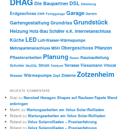
DHAG
DSL
Die Baupartner
Dämmung
Garage
Erdgeschoss
Garten
EWR
Fertiggarage
Grundstück
Gartengestaltung
Grundriss
Heizung
Holz-Bau Schäfer e.K.
Internetanschluss
LED
Küche
Luft-Wasser-Wärmepumpe
Obergeschoss
Pflanzen
Mehrspartenanschluss
MSH
Planung
Pflasterarbeiten
Raumaufteilung
Rasen
Viessmann
Strom
Terrasse
Vitocal
Schotter
SkyDSL
Telekom
Zotzenheim
Wärmepumpe
Zisterne
Wasser
Zapf
NEUESTE KOMMENTARE
Susi
zu
Nanoleaf Hexagon Shapes auf Raufaser-Tapete Wand
anbringen
Martin
zu
Wartungsarbeiten am Velux Solar-Rollladen
Roland
zu
Wartungsarbeiten am Velux Solar-Rollladen
Roland
zu
Velux Solarrollladen – Praxiserfahrung
Roland
zu
Velux Solarrollladen – Praxiserfahrung