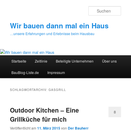
Zum
Zum
primären
sekundären
Such
Inhalt
Inhalt
springen
springen
Wir bauen dann mal ein Haus
…unsere Erfahrungen und Erlebnisse beim Hausbau
Hauptmenü
Startseite
Zeitlinie
Beteiligte Unternehmen
Über uns
BauBlog-Liste.de
Impressum
SCHLAGWORTARCHIV:
GASGRILL
Outdoor Kitchen – Eine
8
Grillküche für mich
Veröffentlicht am
11. März 2015
von
Der Bauherr