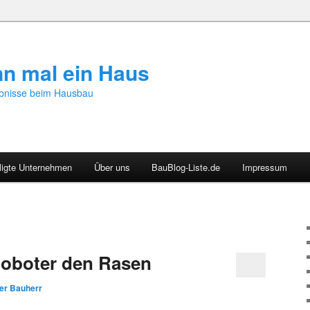
nn mal ein Haus
bnisse beim Hausbau
ligte Unternehmen
Über uns
BauBlog-Liste.de
Impressum
Roboter den Rasen
er Bauherr