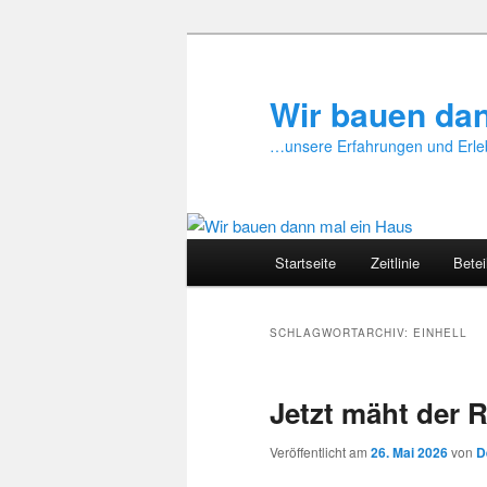
Zum
Zum
primären
sekundären
Inhalt
Inhalt
Wir bauen da
springen
springen
…unsere Erfahrungen und Erle
Hauptmenü
Startseite
Zeitlinie
Betei
SCHLAGWORTARCHIV:
EINHELL
Jetzt mäht der 
Veröffentlicht am
26. Mai 2026
von
D