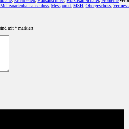
platte
,
Erdarbeiten
,
Hausanschluss
,
Holz-Bau Schäfer
,
Probleme
veröf
,
Mehrspartenhausanschluss
,
Messpunkt
,
MSH
,
Obergeschoss
,
Vermess
sind mit
*
markiert