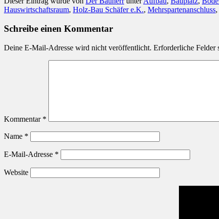
Dieser Eintrag wurde von
Der Bauherr
unter
Aufbau
,
Bauplatz
,
Boden
Hauswirtschaftsraum
,
Holz-Bau Schäfer e.K.
,
Mehrspartenanschluss
Schreibe einen Kommentar
Deine E-Mail-Adresse wird nicht veröffentlicht.
Erforderliche Felder 
Kommentar
*
Name
*
E-Mail-Adresse
*
Website