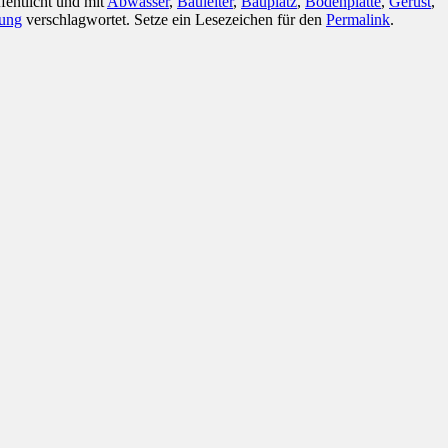
fentlicht und mit
Abwasser
,
Bauleiter
,
Bauplatz
,
Bodenplatte
,
Gerüst
,
ung
verschlagwortet. Setze ein Lesezeichen für den
Permalink
.