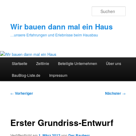
Zum
primären
Such
Inhalt
springen
Wir bauen dann mal ein Haus
…unsere Erfahrungen und Erlebnisse beim Hausbau
Hauptmenü
Startseite
Zeitlinie
Beteiligte Unternehmen
Über uns
BauBlog-Liste.de
Impressum
Beitragsnavigation
←
Vorheriger
Nächster
→
Erster Grundriss-Entwurf
Veröffentlicht am
1. März 2012
von
Der Bauherr