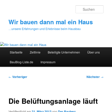
Zum
primären
Such
Inhalt
springen
Wir bauen dann mal ein Haus
…unsere Erfahrungen und Erlebnisse beim Hausbau
Hauptmenü
Startseite
Zeitlinie
Beteiligte Unternehmen
Über uns
BauBlog-Liste.de
Impressum
Beitragsnavigation
←
Vorheriger
Nächster
→
Die Belüftungsanlage läuft
Veröffentlicht am
21. März 2013
von
Der Bauherr